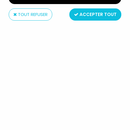
TOUT REFUSER
ACCEPTER TOUT
Comics Spain
LE FANTÔME (LEE FALK) - FIGURINE
PVC COMICS SPAIN - LE FANTÔME
BRAS CROISÉS (BLEU)