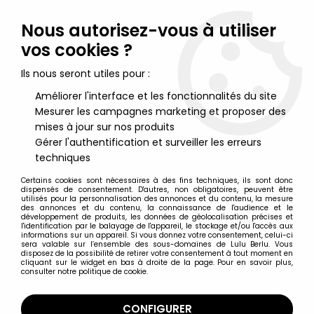
Lulu Berlu, la référence dans l'univers du jouet vintage en
France - Vente à l'international
Nous autorisez-vous à utiliser
vos cookies ?
0
Ils nous seront utiles pour :
Améliorer l'interface et les fonctionnalités du site
Mesurer les campagnes marketing et proposer des
Accueil
>
Fantome (le) (Lee Falk)
>
Le Fantôme (Lee Falk) -
Figurine PVC Comics Spain - Le Fantôme bras croisés (bleu)
mises à jour sur nos produits
Gérer l'authentification et surveiller les erreurs
techniques
Certains cookies sont nécessaires à des fins techniques, ils sont donc
dispensés de consentement. D'autres, non obligatoires, peuvent être
utilisés pour la personnalisation des annonces et du contenu, la mesure
des annonces et du contenu, la connaissance de l'audience et le
développement de produits, les données de géolocalisation précises et
l'identification par le balayage de l'appareil, le stockage et/ou l'accès aux
informations sur un appareil. Si vous donnez votre consentement, celui-ci
sera valable sur l’ensemble des sous-domaines de Lulu Berlu. Vous
disposez de la possibilité de retirer votre consentement à tout moment en
cliquant sur le widget en bas à droite de la page. Pour en savoir plus,
consulter notre politique de cookie.
CONFIGURER