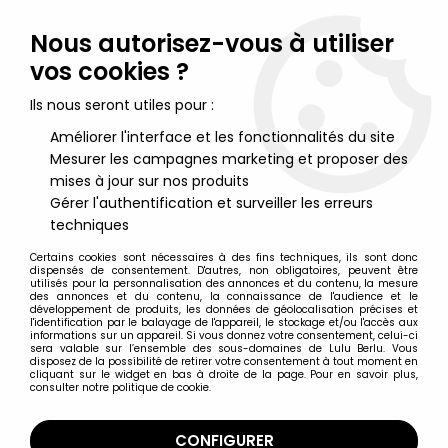
Lulu Berlu, la référence dans l'univers du jouet vintage en
France - Vente à l'international
Nous autorisez-vous à utiliser
vos cookies ?
0
Ils nous seront utiles pour :
Améliorer l'interface et les fonctionnalités du site
Mesurer les campagnes marketing et proposer des
Accueil
>
Frelon Vert (Le)
>
Le Frelon Vert - Trading Card n°32
mises à jour sur nos produits
Gérer l'authentification et surveiller les erreurs
techniques
Certains cookies sont nécessaires à des fins techniques, ils sont donc
dispensés de consentement. D'autres, non obligatoires, peuvent être
utilisés pour la personnalisation des annonces et du contenu, la mesure
des annonces et du contenu, la connaissance de l'audience et le
développement de produits, les données de géolocalisation précises et
l'identification par le balayage de l'appareil, le stockage et/ou l'accès aux
informations sur un appareil. Si vous donnez votre consentement, celui-ci
sera valable sur l’ensemble des sous-domaines de Lulu Berlu. Vous
disposez de la possibilité de retirer votre consentement à tout moment en
cliquant sur le widget en bas à droite de la page. Pour en savoir plus,
consulter notre politique de cookie.
CONFIGURER