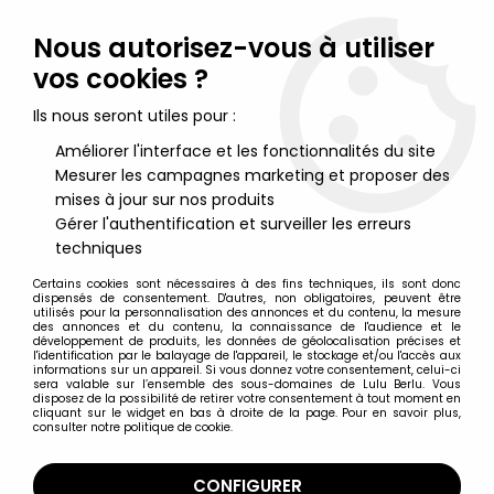
Lulu Berlu, la référence dans l'univers du jouet vintage en
France - Vente à l'international
Nous autorisez-vous à utiliser
vos cookies ?
0
Ils nous seront utiles pour :
Améliorer l'interface et les fonctionnalités du site
Mesurer les campagnes marketing et proposer des
Accueil
>
Hobbit (Le) & Seigneur des Anneaux (Le)
>
Le Hobbit - Figurines Eaglemoss
>
Le Hobbit - Eaglemoss - N°10
mises à jour sur nos produits
Narzug l'Orque
Gérer l'authentification et surveiller les erreurs
techniques
Certains cookies sont nécessaires à des fins techniques, ils sont donc
dispensés de consentement. D'autres, non obligatoires, peuvent être
utilisés pour la personnalisation des annonces et du contenu, la mesure
des annonces et du contenu, la connaissance de l'audience et le
développement de produits, les données de géolocalisation précises et
l'identification par le balayage de l'appareil, le stockage et/ou l'accès aux
informations sur un appareil. Si vous donnez votre consentement, celui-ci
sera valable sur l’ensemble des sous-domaines de Lulu Berlu. Vous
disposez de la possibilité de retirer votre consentement à tout moment en
cliquant sur le widget en bas à droite de la page. Pour en savoir plus,
consulter notre politique de cookie.
CONFIGURER