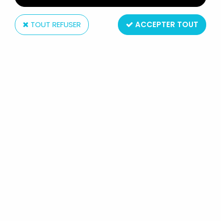
TOUT REFUSER
ACCEPTER TOUT
Eaglemoss
LE HOBBIT - EAGLEMOSS - N°10
NARZUG L'ORQUE
Réf. :
AR0007788
Type : figurine
Matière : resine métallique peinte