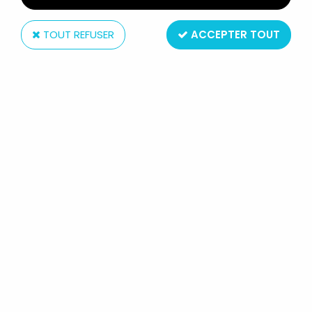
TOUT REFUSER
ACCEPTER TOUT
Vivid
LE HOBBIT : UN VOYAGE INATTENDU
- MINI FIGURINE - THORIN ECU-DE-
CHÊNE (OR)
Réf. :
REF39447
Type : minui figurine