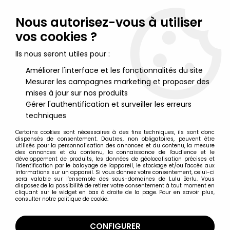
Lulu Berlu, la référence dans l'univers du jouet vintage en
France - Vente à l'international
Nous autorisez-vous à utiliser
vos cookies ?
0
Ils nous seront utiles pour :
Améliorer l'interface et les fonctionnalités du site
Mesurer les campagnes marketing et proposer des
Accueil
>
Hobbit (Le) & Seigneur des Anneaux (Le)
>
Le Hobbit - Mini Figurines Vivid
>
Le Hobbit : Un Voyage Inattendu
mises à jour sur nos produits
- Mini Figurine - Thorin Ecu-de-Chêne (or)
Gérer l'authentification et surveiller les erreurs
techniques
Certains cookies sont nécessaires à des fins techniques, ils sont donc
dispensés de consentement. D'autres, non obligatoires, peuvent être
utilisés pour la personnalisation des annonces et du contenu, la mesure
des annonces et du contenu, la connaissance de l'audience et le
développement de produits, les données de géolocalisation précises et
l'identification par le balayage de l'appareil, le stockage et/ou l'accès aux
informations sur un appareil. Si vous donnez votre consentement, celui-ci
sera valable sur l’ensemble des sous-domaines de Lulu Berlu. Vous
disposez de la possibilité de retirer votre consentement à tout moment en
cliquant sur le widget en bas à droite de la page. Pour en savoir plus,
consulter notre politique de cookie.
CONFIGURER