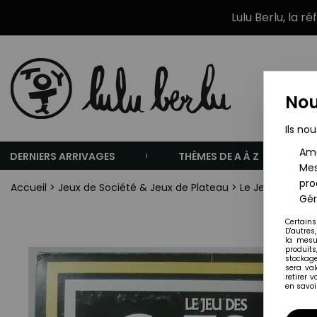
Lulu Berlu, la r
Nou
Ils nou
Amé
DERNIERS ARRIVAGES
THÈMES DE A À Z
Mes
pro
Accueil
>
Jeux de Société & Jeux de Plateau
>
Le Jeu des Caes
Gér
Certains
D'autres
la mesu
produits
stockage
sera va
retirer 
en savoir