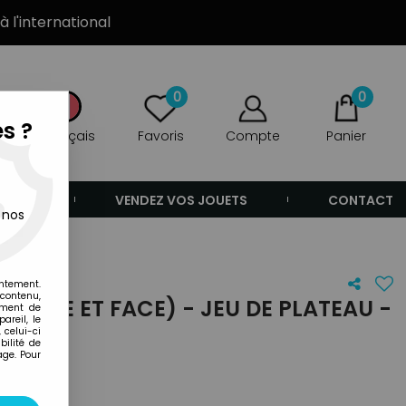
à l'international
0
0
s ?
Français
Favoris
Compte
Panier
ANDE
VENDEZ VOS JOUETS
CONTACT
 nos
entement.
 contenu,
S (PILE ET FACE) - JEU DE PLATEAU -
ement de
areil, le
 celui-ci
ilité de
age. Pour