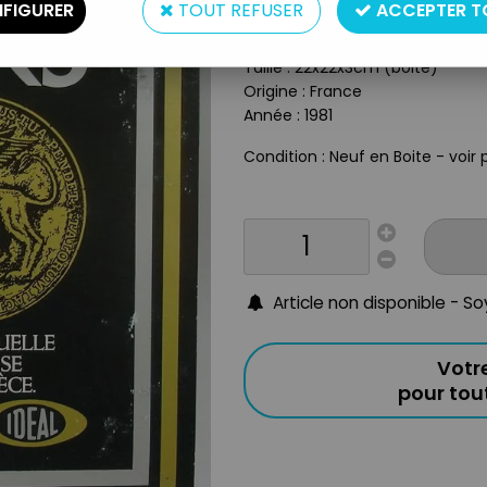
Type : jeu de plateau
FIGURER
TOUT REFUSER
ACCEPTER T
Matière : Plastique & Carton
Taille : 22x22x3cm (boite)
Origine : France
Année : 1981
Condition : Neuf en Boite - voir 
Article non disponible - S
Votr
pour to