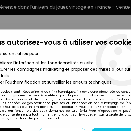
éférence dans l'univers du jouet vintage en France - Vente 
s autorisez-vous à utiliser vos cookie
s seront utiles pour :
liorer l'interface et les fonctionnalités du site
MARQUES
TYPE DE PRODUIT
PRÉCOMM
urer les campagnes marketing et proposer des mises à jour sur
duits
ars (Pile et Face) - Jeu de plateau - Ideal 1981
er l'authentification et surveiller les erreurs techniques
Ideal
 cookies sont nécessaires à des fins techniques, ils sont donc dispensés de cons
, non obligatoires, peuvent être utilisés pour la personnalisation des annonces et du
LE JEU DES CAESAR
re des annonces et du contenu, la connaissance de l'audience et le développ
, les données de géolocalisation précises et l'identification par le balayage de l'app
IDEAL 1981
 et/ou l'accès aux informations sur un appareil. Si vous donnez votre consentement,
lable sur l’ensemble des sous-domaines de Lulu Berlu. Vous disposez de la possib
votre consentement à tout moment en cliquant sur le widget en bas à droite de la p
 plus, consulter notre politique de cookie.
Réf. :
AR0004595