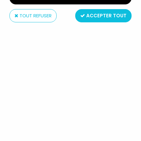
TOUT REFUSER
ACCEPTER TOUT
Nestlé
LE LIVRE DE LA JUNGLE - FIGURINE
PVC PRÉMIUM NESTLÉ - KAA