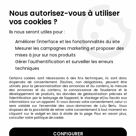
Lulu Berlu, la référence dans l'univers du jouet vintage en
France - Vente à l'international
Nous autorisez-vous à utiliser
vos cookies ?
0
Ils nous seront utiles pour :
Améliorer l'interface et les fonctionnalités du site
Mesurer les campagnes marketing et proposer des
Accueil
>
Livre de la Jungle (Le)
>
Le livre de la jungle - Figurine
PVC Prémium Nestlé - Kaa
mises à jour sur nos produits
Gérer l'authentification et surveiller les erreurs
techniques
Certains cookies sont nécessaires à des fins techniques, ils sont donc
dispensés de consentement. D'autres, non obligatoires, peuvent être
utilisés pour la personnalisation des annonces et du contenu, la mesure
des annonces et du contenu, la connaissance de l'audience et le
développement de produits, les données de géolocalisation précises et
l'identification par le balayage de l'appareil, le stockage et/ou l'accès aux
informations sur un appareil. Si vous donnez votre consentement, celui-ci
sera valable sur l’ensemble des sous-domaines de Lulu Berlu. Vous
disposez de la possibilité de retirer votre consentement à tout moment en
cliquant sur le widget en bas à droite de la page. Pour en savoir plus,
consulter notre politique de cookie.
CONFIGURER