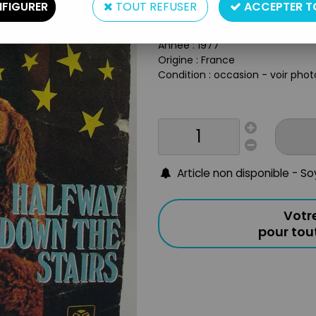
Type : Disque
FIGURER
TOUT REFUSER
ACCEPTER T
Taille : 45T
Matière : Vinyl
Année : 1977
Origine : France
Condition : occasion - voir phot
Article non disponible - S
Votr
pour to