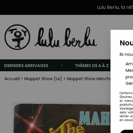
Lulu Berlu, la r
Nou
Ils nou
Amé
DERNIERS ARRIVAGES
THÈMES DE A À Z
Mes
pro
Accueil
>
Muppet Show (Le)
>
Muppet Show Merchandising
>
Gér
Certains
D'autres
la mesu
produits
stockage
sera va
retirer 
en savoir