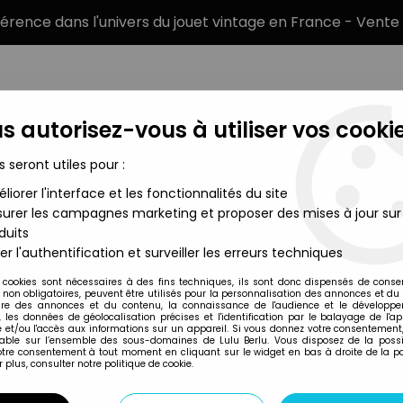
éférence dans l'univers du jouet vintage en France - Vente 
s autorisez-vous à utiliser vos cookie
s seront utiles pour :
liorer l'interface et les fonctionnalités du site
MARQUES
TYPE DE PRODUIT
PRÉCOMM
urer les campagnes marketing et proposer des mises à jour sur
duits
Le Muppet Show - Disque 45Tours - Mah Na Mah Na - Disques V
er l'authentification et surveiller les erreurs techniques
Inconnue
 cookies sont nécessaires à des fins techniques, ils sont donc dispensés de cons
, non obligatoires, peuvent être utilisés pour la personnalisation des annonces et du
LE MUPPET SHOW 
re des annonces et du contenu, la connaissance de l'audience et le développ
, les données de géolocalisation précises et l'identification par le balayage de l'app
NA - DISQUES VOG
 et/ou l'accès aux informations sur un appareil. Si vous donnez votre consentement,
lable sur l’ensemble des sous-domaines de Lulu Berlu. Vous disposez de la possib
votre consentement à tout moment en cliquant sur le widget en bas à droite de la p
 plus, consulter notre politique de cookie.
Réf. :
AR0006515