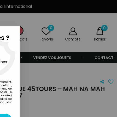
à l'international
0
0
s ?
Français
Favoris
Compte
Panier
ANDE
VENDEZ VOS JOUETS
CONTACT
 nos
ogue 1977
entement.
 contenu,
- DISQUE 45TOURS - MAH NA MAH
ement de
areil, le
UE 1977
 celui-ci
ilité de
age. Pour