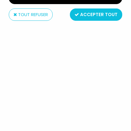
TOUT REFUSER
ACCEPTER TOUT
Plastoy
LE PETIT PRINCE EN HABITS DE
PRINCE (A. DE ST. EXUPERY) -
FIGURINE PVC - PLASTOY 1997