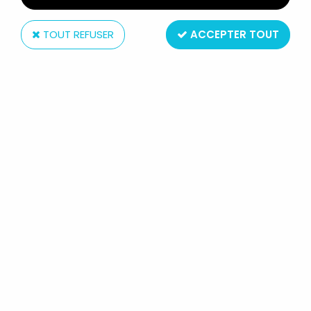
TOUT REFUSER
ACCEPTER TOUT
Meccano
LE RETOUR DU JEDI 1984 -
MECCANO - BANDEAU
PROMOTIONNEL DE MAGASIN
Réf. :
AR0006374
Type : Bandeau promotionnel distribué par Meccano auprès