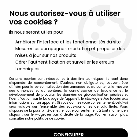
Lulu Berlu, la référence dans l'univers du jouet vintage en
France - Vente à l'international
Nous autorisez-vous à utiliser
vos cookies ?
0
Ils nous seront utiles pour :
Améliorer l'interface et les fonctionnalités du site
Mesurer les campagnes marketing et proposer des
Accueil
>
Star Wars Vintage - 1977 à 1994
>
Star Wars Vintage Merchandising
>
Le Retour du Jedi 1984 -
mises à jour sur nos produits
Meccano - Bandeau Promotionnel de Magasin
Gérer l'authentification et surveiller les erreurs
techniques
Certains cookies sont nécessaires à des fins techniques, ils sont donc
dispensés de consentement. D'autres, non obligatoires, peuvent être
utilisés pour la personnalisation des annonces et du contenu, la mesure
des annonces et du contenu, la connaissance de l'audience et le
développement de produits, les données de géolocalisation précises et
l'identification par le balayage de l'appareil, le stockage et/ou l'accès aux
informations sur un appareil. Si vous donnez votre consentement, celui-ci
sera valable sur l’ensemble des sous-domaines de Lulu Berlu. Vous
disposez de la possibilité de retirer votre consentement à tout moment en
cliquant sur le widget en bas à droite de la page. Pour en savoir plus,
consulter notre politique de cookie.
CONFIGURER