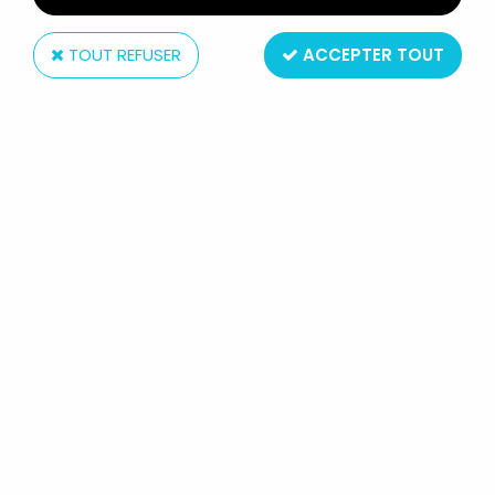
TOUT REFUSER
ACCEPTER TOUT
Nestlé
LE ROI LION - FIGURINE PVC NESTLÉ
- PUMBAA