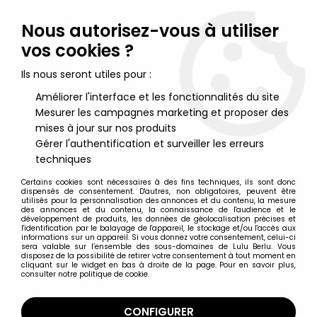
Lulu Berlu, la référence dans l'univers du jouet vintage en
France - Vente à l'international
Nous autorisez-vous à utiliser
vos cookies ?
0
Ils nous seront utiles pour :
Améliorer l'interface et les fonctionnalités du site
Mesurer les campagnes marketing et proposer des
Accueil
>
Roi Lion (Le)
>
Le Roi Lion - Figurine PVC Nestlé -
Pumbaa
mises à jour sur nos produits
Gérer l'authentification et surveiller les erreurs
techniques
Certains cookies sont nécessaires à des fins techniques, ils sont donc
dispensés de consentement. D'autres, non obligatoires, peuvent être
utilisés pour la personnalisation des annonces et du contenu, la mesure
des annonces et du contenu, la connaissance de l'audience et le
développement de produits, les données de géolocalisation précises et
l'identification par le balayage de l'appareil, le stockage et/ou l'accès aux
informations sur un appareil. Si vous donnez votre consentement, celui-ci
sera valable sur l’ensemble des sous-domaines de Lulu Berlu. Vous
disposez de la possibilité de retirer votre consentement à tout moment en
cliquant sur le widget en bas à droite de la page. Pour en savoir plus,
consulter notre politique de cookie.
CONFIGURER