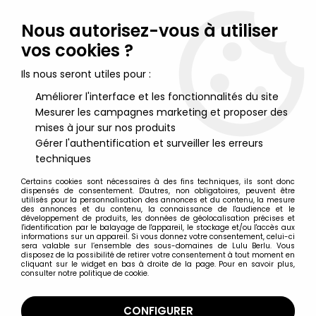
Lulu Berlu, la référence dans l'univers du jouet vintage en
France - Vente à l'international
Nous autorisez-vous à utiliser
vos cookies ?
0
Ils nous seront utiles pour :
Améliorer l'interface et les fonctionnalités du site
Mesurer les campagnes marketing et proposer des
Accueil
>
Hobbit (Le) & Seigneur des Anneaux (Le)
>
Le Seigneur des Anneaux - Figurines ToyBiz
>
mises à jour sur nos produits
Le Seigneur des Anneaux Multi-packs & Gift sets
>
Le Seigneur
Gérer l'authentification et surveiller les erreurs
des Anneaux - Coffret ''La Quête du Mordor''
techniques
Certains cookies sont nécessaires à des fins techniques, ils sont donc
dispensés de consentement. D'autres, non obligatoires, peuvent être
utilisés pour la personnalisation des annonces et du contenu, la mesure
des annonces et du contenu, la connaissance de l'audience et le
développement de produits, les données de géolocalisation précises et
l'identification par le balayage de l'appareil, le stockage et/ou l'accès aux
informations sur un appareil. Si vous donnez votre consentement, celui-ci
sera valable sur l’ensemble des sous-domaines de Lulu Berlu. Vous
disposez de la possibilité de retirer votre consentement à tout moment en
cliquant sur le widget en bas à droite de la page. Pour en savoir plus,
consulter notre politique de cookie.
CONFIGURER