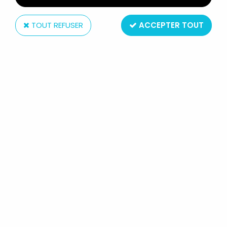
TOUT REFUSER
ACCEPTER TOUT
Toy Biz
LE SEIGNEUR DES ANNEAUX -
COFFRET ''LA QUÊTE DU MORDOR''