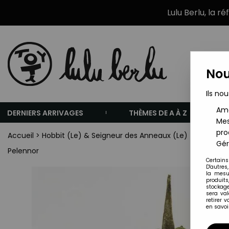
Lulu Berlu, la r
Nou
Ils nou
Amé
DERNIERS ARRIVAGES
THÈMES DE A À Z
Mes
pro
Accueil
>
Hobbit (Le) & Seigneur des Anneaux (Le)
>
Le Seign
Gér
Pelennor
Certains
D'autres
la mesu
produits
stockage
sera va
retirer 
en savoir