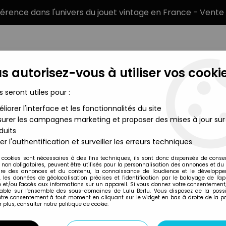
éférence dans l'univers du jouet vintage en France - Vente 
s autorisez-vous à utiliser vos cookie
s seront utiles pour :
liorer l'interface et les fonctionnalités du site
MARQUES
TYPE DE PRODUIT
PRÉCOMM
urer les campagnes marketing et proposer des mises à jour sur
duits
eur des Anneaux - Figurines Eaglemoss
>
Le Seigneur des Annea
er l'authentification et surveiller les erreurs techniques
 cookies sont nécessaires à des fins techniques, ils sont donc dispensés de cons
, non obligatoires, peuvent être utilisés pour la personnalisation des annonces et du
Eaglemoss
re des annonces et du contenu, la connaissance de l'audience et le développ
, les données de géolocalisation précises et l'identification par le balayage de l'app
LE SEIGNEUR DES 
 et/ou l'accès aux informations sur un appareil. Si vous donnez votre consentement,
lable sur l’ensemble des sous-domaines de Lulu Berlu. Vous disposez de la possib
SORCIER D'ANGMA
votre consentement à tout moment en cliquant sur le widget en bas à droite de la p
 plus, consulter notre politique de cookie.