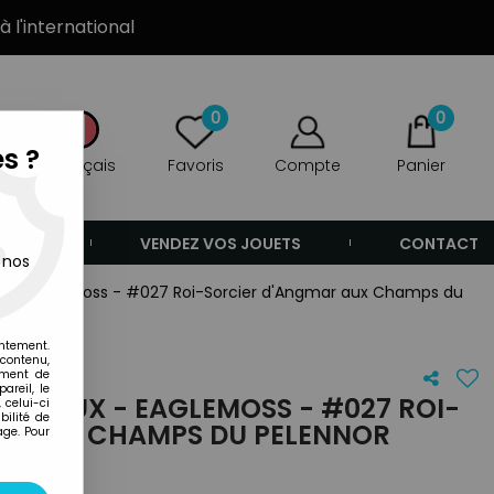
à l'international
0
0
s ?
Français
Favoris
Compte
Panier
ANDE
VENDEZ VOS JOUETS
CONTACT
 nos
ux - Eaglemoss - #027 Roi-Sorcier d'Angmar aux Champs du
entement.
 contenu,
ement de
areil, le
ANNEAUX - EAGLEMOSS - #027 ROI-
 celui-ci
ilité de
R AUX CHAMPS DU PELENNOR
age. Pour