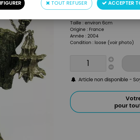
FIGURER
TOUT REFUSER
ACCEPTER T
Réf. :
REF20473
Type : figurine
Matière : métal peint
Taille : environ 6cm
Origine : France
Année : 2004
Condition : loose (voir photo)
Article non disponible - S
Votr
pour to