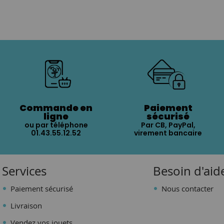
Commande en
Paiement
ligne
sécurisé
ou par téléphone
Par CB, PayPal,
01.43.55.12.52
virement bancaire
Services
Besoin d'aid
Paiement sécurisé
Nous contacter
Livraison
Vendez vos jouets