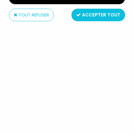
TOUT REFUSER
ACCEPTER TOUT
Eaglemoss
LE SEIGNEUR DES ANNEAUX -
EAGLEMOSS - #051 ARCHER
HARADRIM AUX CHAMPS DU
PELENNOR
14
,
99
€
TTC