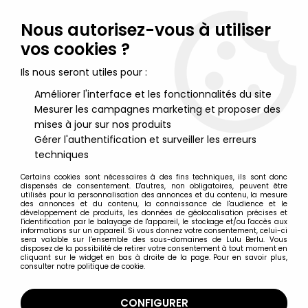
Lulu Berlu, la référence dans l'univers du jouet vintage en
France - Vente à l'international
Nous autorisez-vous à utiliser
vos cookies ?
0
Ils nous seront utiles pour :
Améliorer l'interface et les fonctionnalités du site
Mesurer les campagnes marketing et proposer des
Accueil
>
Hobbit (Le) & Seigneur des Anneaux (Le)
>
Le Seigneur des Anneaux - Figurines Eaglemoss
>
Le Seigneur
mises à jour sur nos produits
des Anneaux - Eaglemoss - #051 Archer Haradrim aux Champs
Gérer l'authentification et surveiller les erreurs
du Pelennor
techniques
Certains cookies sont nécessaires à des fins techniques, ils sont donc
dispensés de consentement. D'autres, non obligatoires, peuvent être
utilisés pour la personnalisation des annonces et du contenu, la mesure
des annonces et du contenu, la connaissance de l'audience et le
développement de produits, les données de géolocalisation précises et
l'identification par le balayage de l'appareil, le stockage et/ou l'accès aux
informations sur un appareil. Si vous donnez votre consentement, celui-ci
sera valable sur l’ensemble des sous-domaines de Lulu Berlu. Vous
disposez de la possibilité de retirer votre consentement à tout moment en
cliquant sur le widget en bas à droite de la page. Pour en savoir plus,
consulter notre politique de cookie.
CONFIGURER