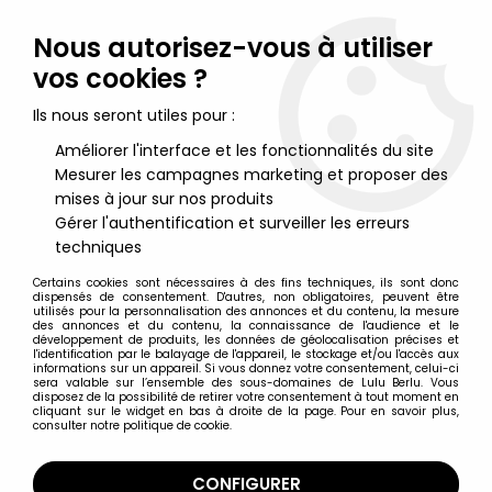
Lulu Berlu, la référence dans l'univers du jouet vintage en
France - Vente à l'international
Nous autorisez-vous à utiliser
vos cookies ?
0
Ils nous seront utiles pour :
Améliorer l'interface et les fonctionnalités du site
Mesurer les campagnes marketing et proposer des
Accueil
>
Hobbit (Le) & Seigneur des Anneaux (Le)
>
Le Seigneur des Anneaux - Figurines Eaglemoss
>
Le Seigneur
mises à jour sur nos produits
des Anneaux - Eaglemoss - #059 Gamling à Edoras
Gérer l'authentification et surveiller les erreurs
techniques
Certains cookies sont nécessaires à des fins techniques, ils sont donc
dispensés de consentement. D'autres, non obligatoires, peuvent être
utilisés pour la personnalisation des annonces et du contenu, la mesure
des annonces et du contenu, la connaissance de l'audience et le
développement de produits, les données de géolocalisation précises et
l'identification par le balayage de l'appareil, le stockage et/ou l'accès aux
informations sur un appareil. Si vous donnez votre consentement, celui-ci
sera valable sur l’ensemble des sous-domaines de Lulu Berlu. Vous
disposez de la possibilité de retirer votre consentement à tout moment en
cliquant sur le widget en bas à droite de la page. Pour en savoir plus,
consulter notre politique de cookie.
CONFIGURER