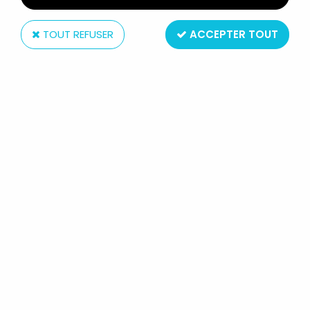
TOUT REFUSER
ACCEPTER TOUT
Eaglemoss
LE SEIGNEUR DES ANNEAUX -
EAGLEMOSS - #059 GAMLING À
EDORAS
14
,
99
€
TTC
Réf. :
AR0005116