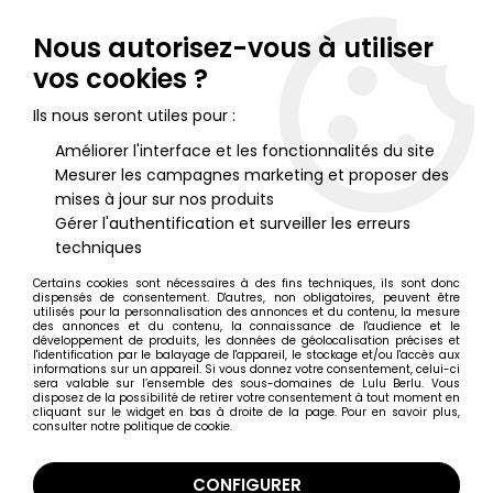
Lulu Berlu, la référence dans l'univers du jouet vintage en
France - Vente à l'international
Nous autorisez-vous à utiliser
vos cookies ?
0
Ils nous seront utiles pour :
Améliorer l'interface et les fonctionnalités du site
Mesurer les campagnes marketing et proposer des
Accueil
>
Hobbit (Le) & Seigneur des Anneaux (Le)
>
Le Seigneur des Anneaux - Figurines Eaglemoss
>
Le Seigneur
mises à jour sur nos produits
des Anneaux - Eaglemoss Chess Set n°1 - Eomer (Cavalier
Gérer l'authentification et surveiller les erreurs
Blanc)
techniques
Certains cookies sont nécessaires à des fins techniques, ils sont donc
dispensés de consentement. D'autres, non obligatoires, peuvent être
utilisés pour la personnalisation des annonces et du contenu, la mesure
des annonces et du contenu, la connaissance de l'audience et le
développement de produits, les données de géolocalisation précises et
l'identification par le balayage de l'appareil, le stockage et/ou l'accès aux
informations sur un appareil. Si vous donnez votre consentement, celui-ci
sera valable sur l’ensemble des sous-domaines de Lulu Berlu. Vous
disposez de la possibilité de retirer votre consentement à tout moment en
cliquant sur le widget en bas à droite de la page. Pour en savoir plus,
consulter notre politique de cookie.
CONFIGURER