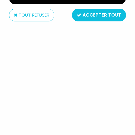
TOUT REFUSER
ACCEPTER TOUT
Eaglemoss
LE SEIGNEUR DES ANNEAUX -
EAGLEMOSS CHESS SET N°1 - EOMER
(CAVALIER BLANC)
14
,
99
€
TTC