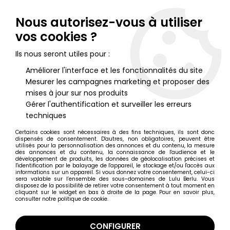
Lulu Berlu, la référence dans l'univers du jouet vintage en
France - Vente à l'international
Nous autorisez-vous à utiliser
vos cookies ?
0
Ils nous seront utiles pour :
Améliorer l'interface et les fonctionnalités du site
Mesurer les campagnes marketing et proposer des
Accueil
>
Hobbit (Le) & Seigneur des Anneaux (Le)
>
Le Seigneur des Anneaux - Figurines Diamond Select
>
Le
mises à jour sur nos produits
Seigneur des Anneaux - Frodon Sacquet - Figurine articulée
Gérer l'authentification et surveiller les erreurs
Diamond Select
techniques
Certains cookies sont nécessaires à des fins techniques, ils sont donc
dispensés de consentement. D'autres, non obligatoires, peuvent être
utilisés pour la personnalisation des annonces et du contenu, la mesure
des annonces et du contenu, la connaissance de l'audience et le
développement de produits, les données de géolocalisation précises et
l'identification par le balayage de l'appareil, le stockage et/ou l'accès aux
informations sur un appareil. Si vous donnez votre consentement, celui-ci
sera valable sur l’ensemble des sous-domaines de Lulu Berlu. Vous
disposez de la possibilité de retirer votre consentement à tout moment en
cliquant sur le widget en bas à droite de la page. Pour en savoir plus,
consulter notre politique de cookie.
CONFIGURER