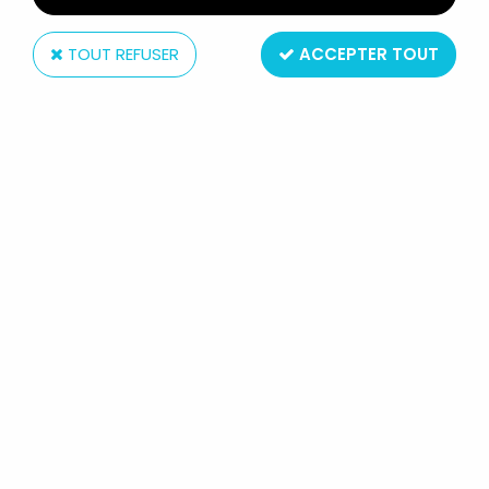
TOUT REFUSER
ACCEPTER TOUT
Art Asylum
LE SEIGNEUR DES ANNEAUX -
MINIMATES - PIPPIN & URUK HAI
ARBALESTRIER
Réf. :
AR0005053