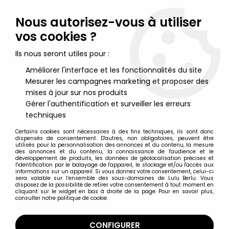
Lulu Berlu, la référence dans l'univers du jouet vintage en
France - Vente à l'international
Nous autorisez-vous à utiliser
vos cookies ?
0
Ils nous seront utiles pour :
Améliorer l'interface et les fonctionnalités du site
Mesurer les campagnes marketing et proposer des
Accueil
>
Hobbit (Le) & Seigneur des Anneaux (Le)
>
Le Seigneur des Anneaux - Figurines Minimates
>
Le Seigneur
mises à jour sur nos produits
des Anneaux - Minimates - Pippin & Uruk Hai Arbalestrier
Gérer l'authentification et surveiller les erreurs
techniques
Certains cookies sont nécessaires à des fins techniques, ils sont donc
dispensés de consentement. D'autres, non obligatoires, peuvent être
utilisés pour la personnalisation des annonces et du contenu, la mesure
des annonces et du contenu, la connaissance de l'audience et le
développement de produits, les données de géolocalisation précises et
l'identification par le balayage de l'appareil, le stockage et/ou l'accès aux
informations sur un appareil. Si vous donnez votre consentement, celui-ci
sera valable sur l’ensemble des sous-domaines de Lulu Berlu. Vous
disposez de la possibilité de retirer votre consentement à tout moment en
cliquant sur le widget en bas à droite de la page. Pour en savoir plus,
consulter notre politique de cookie.
CONFIGURER