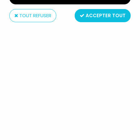
TOUT REFUSER
ACCEPTER TOUT
Hasbro
LE TOURBILLON NOIR (THE PIRATES
OF DARK WATER) - HASBRO -