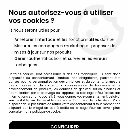
Lulu Berlu, la référence dans l'univers du jouet vintage en
France - Vente à l'international
Nous autorisez-vous à utiliser
vos cookies ?
0
Ils nous seront utiles pour :
Améliorer l'interface et les fonctionnalités du site
Mesurer les campagnes marketing et proposer des
Accueil
>
Tourbillon Noir (Le) / The Pirates of Dark Water
>
Le
Tourbillon Noir (The Pirates of Dark Water) - Hasbro - Bloth (neuf
mises à jour sur nos produits
sous blister)
Gérer l'authentification et surveiller les erreurs
techniques
Certains cookies sont nécessaires à des fins techniques, ils sont donc
dispensés de consentement. D'autres, non obligatoires, peuvent être
utilisés pour la personnalisation des annonces et du contenu, la mesure
des annonces et du contenu, la connaissance de l'audience et le
développement de produits, les données de géolocalisation précises et
l'identification par le balayage de l'appareil, le stockage et/ou l'accès aux
informations sur un appareil. Si vous donnez votre consentement, celui-ci
sera valable sur l’ensemble des sous-domaines de Lulu Berlu. Vous
disposez de la possibilité de retirer votre consentement à tout moment en
cliquant sur le widget en bas à droite de la page. Pour en savoir plus,
consulter notre politique de cookie.
CONFIGURER