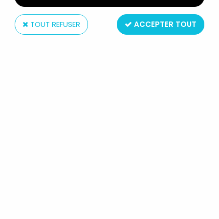
TOUT REFUSER
ACCEPTER TOUT
Maia Borges M+B
LE TROU NOIR - FIGURINE PVC MAIA
& BORGES - V.I.N.CENT