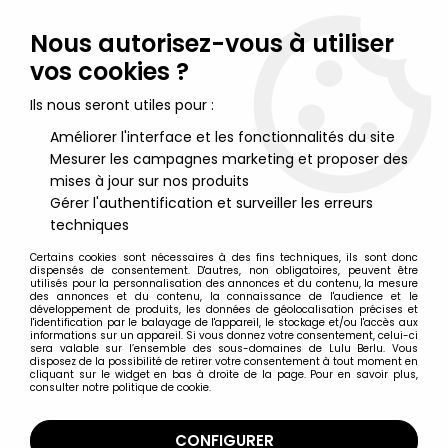
Lulu Berlu, la référence dans l'univers du jouet vintage en
France - Vente à l'international
Nous autorisez-vous à utiliser
vos cookies ?
0
Ils nous seront utiles pour :
Améliorer l'interface et les fonctionnalités du site
Mesurer les campagnes marketing et proposer des
Accueil
>
Trou noir (Le)
>
Le Trou Noir - Figurine PVC Maia &
Borges - V.I.N.Cent
mises à jour sur nos produits
Gérer l'authentification et surveiller les erreurs
techniques
Certains cookies sont nécessaires à des fins techniques, ils sont donc
dispensés de consentement. D'autres, non obligatoires, peuvent être
utilisés pour la personnalisation des annonces et du contenu, la mesure
des annonces et du contenu, la connaissance de l'audience et le
développement de produits, les données de géolocalisation précises et
l'identification par le balayage de l'appareil, le stockage et/ou l'accès aux
informations sur un appareil. Si vous donnez votre consentement, celui-ci
sera valable sur l’ensemble des sous-domaines de Lulu Berlu. Vous
disposez de la possibilité de retirer votre consentement à tout moment en
cliquant sur le widget en bas à droite de la page. Pour en savoir plus,
consulter notre politique de cookie.
CONFIGURER