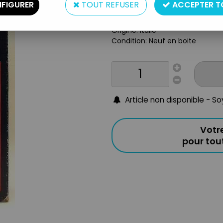
FIGURER
TOUT REFUSER
ACCEPTER T
Matière: Plastique / métal
Année: 1980
Origine: Italie
Condition: Neuf en boite
Article non disponible - S
Votr
pour to