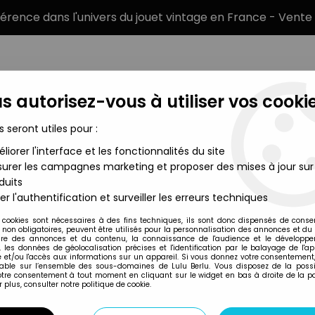
éférence dans l'univers du jouet vintage en France - Vente 
s autorisez-vous à utiliser vos cookie
s seront utiles pour :
liorer l'interface et les fonctionnalités du site
MARQUES
TYPE DE PRODUIT
PRÉCOMM
urer les campagnes marketing et proposer des mises à jour sur
duits
ximilian
er l'authentification et surveiller les erreurs techniques
Mego
 cookies sont nécessaires à des fins techniques, ils sont donc dispensés de cons
, non obligatoires, peuvent être utilisés pour la personnalisation des annonces et du
LE TROU NOIR - M
re des annonces et du contenu, la connaissance de l'audience et le développ
, les données de géolocalisation précises et l'identification par le balayage de l'app
 et/ou l'accès aux informations sur un appareil. Si vous donnez votre consentement,
lable sur l’ensemble des sous-domaines de Lulu Berlu. Vous disposez de la possib
votre consentement à tout moment en cliquant sur le widget en bas à droite de la p
Réf. :
REF4778
 plus, consulter notre politique de cookie.
Type: Figurine aimantée
Taille: 20cm