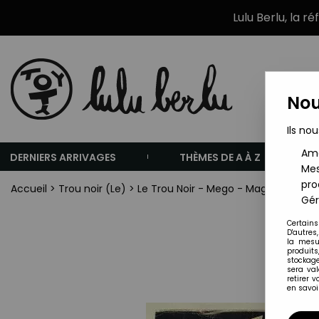
Lulu Berlu, la r
Nou
Ils nou
Amé
DERNIERS ARRIVAGES
THÈMES DE A À Z
Mes
pro
Accueil
>
Trou noir (Le)
>
Le Trou Noir - Mego - Magnétique Ma
Gér
Certains
D'autres
la mesu
produits
stockage
sera va
retirer 
en savoir