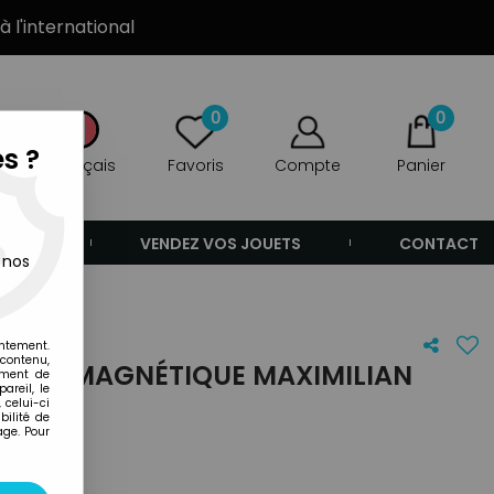
à l'international
0
0
s ?
Français
Favoris
Compte
Panier
ANDE
VENDEZ VOS JOUETS
CONTACT
 nos
entement.
 contenu,
EGO - MAGNÉTIQUE MAXIMILIAN
ement de
areil, le
 celui-ci
ilité de
age. Pour