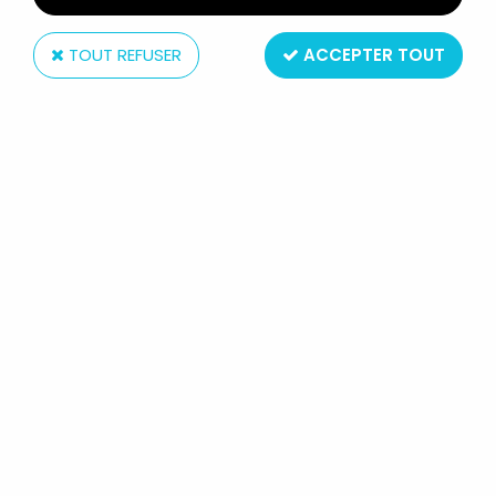
TOUT REFUSER
ACCEPTER TOUT
Bully
LES ABEILLES - FIGURINE PVC BULLY
1975 - ABEILLE MUSICIENNE
Réf. :
AR0008684
Type : Figurine PVC
Taille : 5.5cm
Matière : Plastique