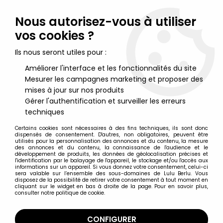
Lulu Berlu, la référence dans l'univers du jouet vintage en
France - Vente à l'international
Nous autorisez-vous à utiliser
vos cookies ?
0
Ils nous seront utiles pour :
Améliorer l'interface et les fonctionnalités du site
Mesurer les campagnes marketing et proposer des
Accueil
>
Abeilles (les) - Bully
>
Les Abeilles - Figurine Pvc Bully
1975 - Abeille Musicienne
mises à jour sur nos produits
Gérer l'authentification et surveiller les erreurs
techniques
Certains cookies sont nécessaires à des fins techniques, ils sont donc
dispensés de consentement. D'autres, non obligatoires, peuvent être
utilisés pour la personnalisation des annonces et du contenu, la mesure
des annonces et du contenu, la connaissance de l'audience et le
développement de produits, les données de géolocalisation précises et
l'identification par le balayage de l'appareil, le stockage et/ou l'accès aux
informations sur un appareil. Si vous donnez votre consentement, celui-ci
sera valable sur l’ensemble des sous-domaines de Lulu Berlu. Vous
disposez de la possibilité de retirer votre consentement à tout moment en
cliquant sur le widget en bas à droite de la page. Pour en savoir plus,
consulter notre politique de cookie.
CONFIGURER