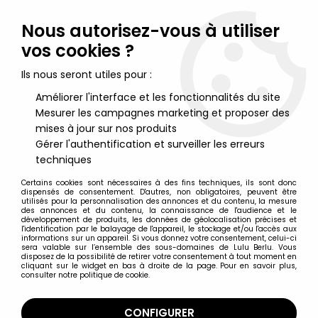
Lulu Berlu, la référence dans l'univers du jouet vintage en
France - Vente à l'international
Nous autorisez-vous à utiliser
vos cookies ?
0
Ils nous seront utiles pour :
Améliorer l'interface et les fonctionnalités du site
Mesurer les campagnes marketing et proposer des
Accueil
>
Abeilles (les) - Bully
>
Les Abeilles - Figurine Pvc Bully
1975 - Abeille Volante
mises à jour sur nos produits
Gérer l'authentification et surveiller les erreurs
techniques
Certains cookies sont nécessaires à des fins techniques, ils sont donc
dispensés de consentement. D'autres, non obligatoires, peuvent être
utilisés pour la personnalisation des annonces et du contenu, la mesure
des annonces et du contenu, la connaissance de l'audience et le
développement de produits, les données de géolocalisation précises et
l'identification par le balayage de l'appareil, le stockage et/ou l'accès aux
informations sur un appareil. Si vous donnez votre consentement, celui-ci
sera valable sur l’ensemble des sous-domaines de Lulu Berlu. Vous
disposez de la possibilité de retirer votre consentement à tout moment en
cliquant sur le widget en bas à droite de la page. Pour en savoir plus,
consulter notre politique de cookie.
CONFIGURER