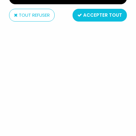
TOUT REFUSER
ACCEPTER TOUT
Bully
LES ARISTOCHATS - FIGURINE PVC
BULLY - MARIE AVEC PELOTE DE
LAINE