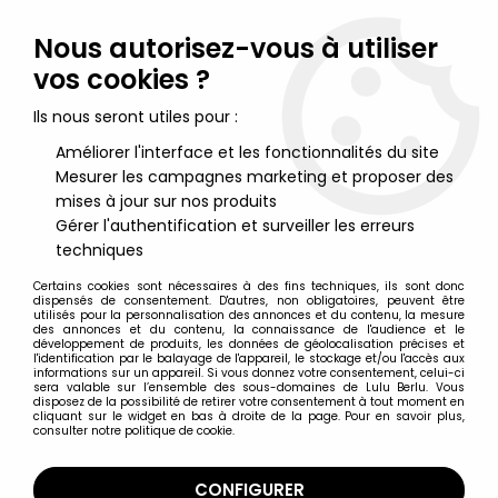
Lulu Berlu, la référence dans l'univers du jouet vintage en
France - Vente à l'international
Nous autorisez-vous à utiliser
vos cookies ?
0
Ils nous seront utiles pour :
Améliorer l'interface et les fonctionnalités du site
Mesurer les campagnes marketing et proposer des
Accueil
>
Aristochats (Les)
>
Les Aristochats - Figurine PVC Bully -
Marie avec pelote de laine
mises à jour sur nos produits
Gérer l'authentification et surveiller les erreurs
techniques
Certains cookies sont nécessaires à des fins techniques, ils sont donc
dispensés de consentement. D'autres, non obligatoires, peuvent être
utilisés pour la personnalisation des annonces et du contenu, la mesure
des annonces et du contenu, la connaissance de l'audience et le
développement de produits, les données de géolocalisation précises et
l'identification par le balayage de l'appareil, le stockage et/ou l'accès aux
informations sur un appareil. Si vous donnez votre consentement, celui-ci
sera valable sur l’ensemble des sous-domaines de Lulu Berlu. Vous
disposez de la possibilité de retirer votre consentement à tout moment en
cliquant sur le widget en bas à droite de la page. Pour en savoir plus,
consulter notre politique de cookie.
CONFIGURER