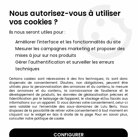
Lulu Berlu, la référence dans l'univers du jouet vintage en
France - Vente à l'international
Nous autorisez-vous à utiliser
vos cookies ?
0
Ils nous seront utiles pour :
Améliorer l'interface et les fonctionnalités du site
Mesurer les campagnes marketing et proposer des
Accueil
>
Aristochats (Les)
>
Les Aristochats - Figurine PVC Heimo
- Thomas O'Malley
mises à jour sur nos produits
Gérer l'authentification et surveiller les erreurs
techniques
Certains cookies sont nécessaires à des fins techniques, ils sont donc
dispensés de consentement. D'autres, non obligatoires, peuvent être
utilisés pour la personnalisation des annonces et du contenu, la mesure
des annonces et du contenu, la connaissance de l'audience et le
développement de produits, les données de géolocalisation précises et
l'identification par le balayage de l'appareil, le stockage et/ou l'accès aux
informations sur un appareil. Si vous donnez votre consentement, celui-ci
sera valable sur l’ensemble des sous-domaines de Lulu Berlu. Vous
disposez de la possibilité de retirer votre consentement à tout moment en
cliquant sur le widget en bas à droite de la page. Pour en savoir plus,
consulter notre politique de cookie.
CONFIGURER