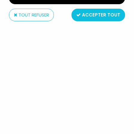
TOUT REFUSER
ACCEPTER TOUT
Heimo
LES ARISTOCHATS - FIGURINE PVC
HEIMO - THOMAS O'MALLEY
11
,
99
€
TTC