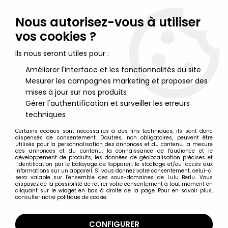
Lulu Berlu, la référence dans l'univers du jouet vintage en
France - Vente à l'international
Nous autorisez-vous à utiliser
vos cookies ?
0
Ils nous seront utiles pour :
Améliorer l'interface et les fonctionnalités du site
Mesurer les campagnes marketing et proposer des
Accueil
>
Aristochats (Les)
>
Les Aristochats - Pouets Delacoste -
Série de 5 Thomas O'Malley Duchesse Toulouse Marie Berlioz
mises à jour sur nos produits
Gérer l'authentification et surveiller les erreurs
techniques
Certains cookies sont nécessaires à des fins techniques, ils sont donc
dispensés de consentement. D'autres, non obligatoires, peuvent être
utilisés pour la personnalisation des annonces et du contenu, la mesure
des annonces et du contenu, la connaissance de l'audience et le
développement de produits, les données de géolocalisation précises et
l'identification par le balayage de l'appareil, le stockage et/ou l'accès aux
informations sur un appareil. Si vous donnez votre consentement, celui-ci
sera valable sur l’ensemble des sous-domaines de Lulu Berlu. Vous
disposez de la possibilité de retirer votre consentement à tout moment en
cliquant sur le widget en bas à droite de la page. Pour en savoir plus,
consulter notre politique de cookie.
CONFIGURER