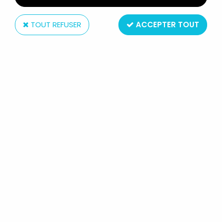
TOUT REFUSER
ACCEPTER TOUT
Delacoste
LES ARISTOCHATS - POUETS
DELACOSTE - SÉRIE DE 5 THOMAS
O'MALLEY DUCHESSE TOULOUSE