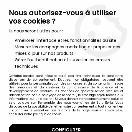
Lulu Berlu, la référence dans l'univers du jouet vintage en
France - Vente à l'international
Nous autorisez-vous à utiliser
vos cookies ?
0
Ils nous seront utiles pour :
Améliorer l'interface et les fonctionnalités du site
Mesurer les campagnes marketing et proposer des
Accueil
>
Bidochon (les)
>
Les Bidochon - Tropico Diffusion (1998)
- Porte Brosse à Dents Céramique Robert & Raymonde
mises à jour sur nos produits
Gérer l'authentification et surveiller les erreurs
techniques
Certains cookies sont nécessaires à des fins techniques, ils sont donc
dispensés de consentement. D'autres, non obligatoires, peuvent être
utilisés pour la personnalisation des annonces et du contenu, la mesure
des annonces et du contenu, la connaissance de l'audience et le
développement de produits, les données de géolocalisation précises et
l'identification par le balayage de l'appareil, le stockage et/ou l'accès aux
informations sur un appareil. Si vous donnez votre consentement, celui-ci
sera valable sur l’ensemble des sous-domaines de Lulu Berlu. Vous
disposez de la possibilité de retirer votre consentement à tout moment en
cliquant sur le widget en bas à droite de la page. Pour en savoir plus,
consulter notre politique de cookie.
CONFIGURER