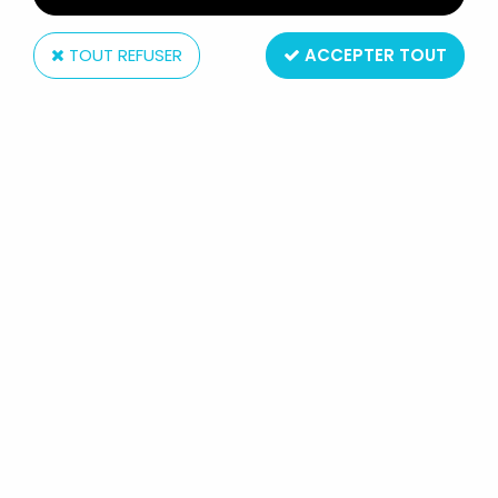
TOUT REFUSER
ACCEPTER TOUT
Tropico diffusion
LES BIDOCHON - TROPICO
DIFFUSION (1998) - PORTE BROSSE
À DENTS CÉRAMIQUE ROBERT &