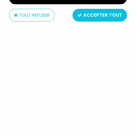
TOUT REFUSER
ACCEPTER TOUT
Philips
LES BUBBLIES - DISQUE 33T - BANDE
ORIGINALE - DISQUES PHILIPS