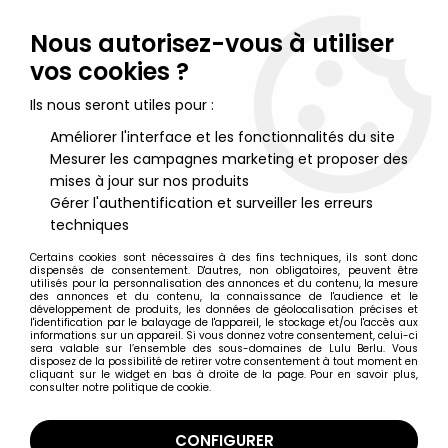
Lulu Berlu, la référence dans l'univers du jouet vintage en
France - Vente à l'international
Nous autorisez-vous à utiliser
vos cookies ?
0
Ils nous seront utiles pour :
Améliorer l'interface et les fonctionnalités du site
Mesurer les campagnes marketing et proposer des
Accueil
>
Bubblies (Les)
>
Les Bubblies - Disque 33t - Bande
originale - Disques Philips
mises à jour sur nos produits
Gérer l'authentification et surveiller les erreurs
techniques
Certains cookies sont nécessaires à des fins techniques, ils sont donc
dispensés de consentement. D'autres, non obligatoires, peuvent être
utilisés pour la personnalisation des annonces et du contenu, la mesure
des annonces et du contenu, la connaissance de l'audience et le
développement de produits, les données de géolocalisation précises et
l'identification par le balayage de l'appareil, le stockage et/ou l'accès aux
informations sur un appareil. Si vous donnez votre consentement, celui-ci
sera valable sur l’ensemble des sous-domaines de Lulu Berlu. Vous
disposez de la possibilité de retirer votre consentement à tout moment en
cliquant sur le widget en bas à droite de la page. Pour en savoir plus,
consulter notre politique de cookie.
CONFIGURER