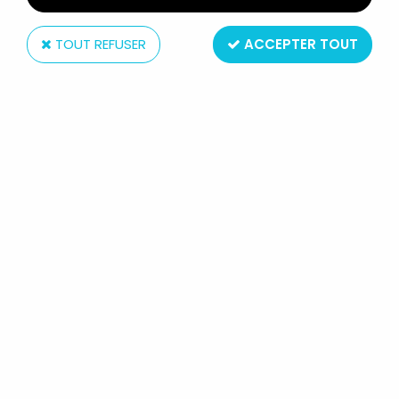
TOUT REFUSER
ACCEPTER TOUT
Schleich
LES BUBBLIES - FIGURINE SCHLEICH
- FRED (CONTREBASSE)
Réf. :
REF11229
Type : Figurine PVC
Matière : Plastique
Taille : 6 à 8cm