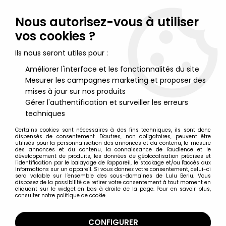
Lulu Berlu, la référence dans l'univers du jouet vintage en
France - Vente à l'international
Nous autorisez-vous à utiliser
vos cookies ?
0
Ils nous seront utiles pour :
Améliorer l'interface et les fonctionnalités du site
Mesurer les campagnes marketing et proposer des
Accueil
>
Bubblies (Les)
>
Les Bubblies - Figurine Schleich - Fred
(Contrebasse)
mises à jour sur nos produits
Gérer l'authentification et surveiller les erreurs
techniques
Certains cookies sont nécessaires à des fins techniques, ils sont donc
dispensés de consentement. D'autres, non obligatoires, peuvent être
utilisés pour la personnalisation des annonces et du contenu, la mesure
des annonces et du contenu, la connaissance de l'audience et le
développement de produits, les données de géolocalisation précises et
l'identification par le balayage de l'appareil, le stockage et/ou l'accès aux
informations sur un appareil. Si vous donnez votre consentement, celui-ci
sera valable sur l’ensemble des sous-domaines de Lulu Berlu. Vous
disposez de la possibilité de retirer votre consentement à tout moment en
cliquant sur le widget en bas à droite de la page. Pour en savoir plus,
consulter notre politique de cookie.
CONFIGURER