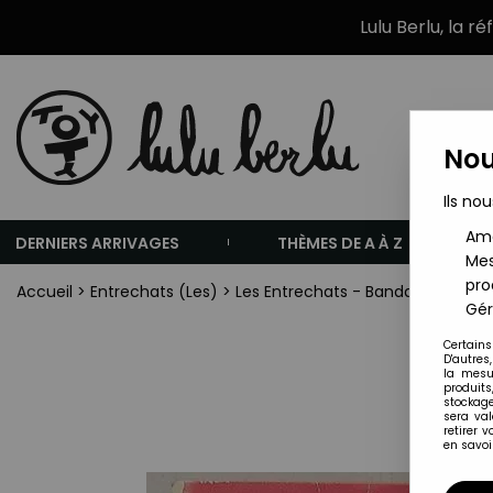
Lulu Berlu, la r
Nou
Ils nou
Amé
DERNIERS ARRIVAGES
THÈMES DE A À Z
Mes
pro
Accueil
>
Entrechats (Les)
>
Les Entrechats - Bandai - La Roul
Gér
Certains
D'autres
la mesu
produits
stockage
sera va
retirer 
en savoir