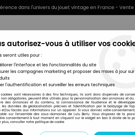
éférence dans l'univers du jouet vintage en France - Vente 
s autorisez-vous à utiliser vos cookie
s seront utiles pour :
liorer l'interface et les fonctionnalités du site
MARQUES
TYPE DE PRODUIT
PRÉCOMM
urer les campagnes marketing et proposer des mises à jour sur
duits
otte d\'Isidore et Daphné
er l'authentification et surveiller les erreurs techniques
Bandai
 cookies sont nécessaires à des fins techniques, ils sont donc dispensés de cons
, non obligatoires, peuvent être utilisés pour la personnalisation des annonces et du
LES ENTRECHATS - 
re des annonces et du contenu, la connaissance de l'audience et le développ
, les données de géolocalisation précises et l'identification par le balayage de l'app
DAPHNÉ
 et/ou l'accès aux informations sur un appareil. Si vous donnez votre consentement,
lable sur l’ensemble des sous-domaines de Lulu Berlu. Vous disposez de la possib
votre consentement à tout moment en cliquant sur le widget en bas à droite de la p
 plus, consulter notre politique de cookie.
Réf. :
REF13058