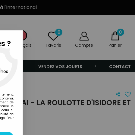
à l'international
0
0
s ?
Français
Favoris
Compte
Panier
ANDE
VENDEZ VOS JOUETS
CONTACT
 nos
entement.
 contenu,
BANDAI - LA ROULOTTE D'ISIDORE ET
ement de
areil, le
 celui-ci
ilité de
age. Pour