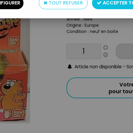
Type : vehicule
FIGURER
TOUT REFUSER
ACCEPTER T
Matière : métal et plastique
Taille : environ 10cm
Année : 1984
Origine : Europe
Condition : neuf en boite
Article non disponible - S
Votr
pour to