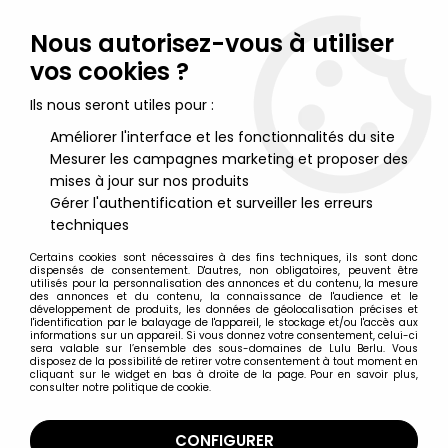
Lulu Berlu, la référence dans l'univers du jouet vintage en
France - Vente à l'international
Nous autorisez-vous à utiliser
vos cookies ?
0
Ils nous seront utiles pour :
Améliorer l'interface et les fonctionnalités du site
Mesurer les campagnes marketing et proposer des
Accueil
>
Entrechats (Les)
>
Les Entrechats - Figurine PVC Yolanda
- Daphné
mises à jour sur nos produits
Gérer l'authentification et surveiller les erreurs
techniques
Certains cookies sont nécessaires à des fins techniques, ils sont donc
dispensés de consentement. D'autres, non obligatoires, peuvent être
utilisés pour la personnalisation des annonces et du contenu, la mesure
des annonces et du contenu, la connaissance de l'audience et le
développement de produits, les données de géolocalisation précises et
l'identification par le balayage de l'appareil, le stockage et/ou l'accès aux
informations sur un appareil. Si vous donnez votre consentement, celui-ci
sera valable sur l’ensemble des sous-domaines de Lulu Berlu. Vous
disposez de la possibilité de retirer votre consentement à tout moment en
cliquant sur le widget en bas à droite de la page. Pour en savoir plus,
consulter notre politique de cookie.
CONFIGURER