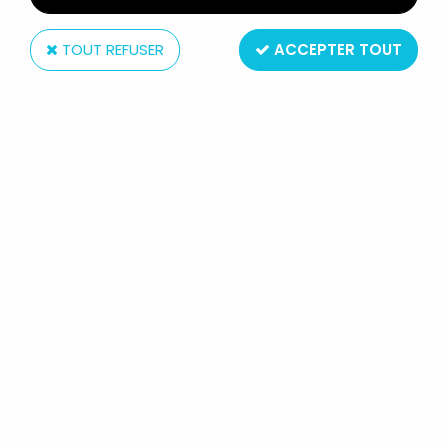
TOUT REFUSER
ACCEPTER TOUT
Yolanda
LES ENTRECHATS - FIGURINE PVC
YOLANDA - DAPHNÉ
9
,
99
€
TTC