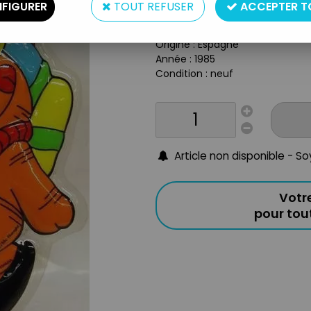
Type : Decoration 3-D
FIGURER
TOUT REFUSER
ACCEPTER T
Matière : plastique
Taille : environ 25cm
Origine : Espagne
Année : 1985
Condition : neuf
Article non disponible - S
Votr
pour to