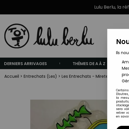
Lulu Berlu, la r
Nou
Ils nou
Amé
DERNIERS ARRIVAGES
THÈMES DE A À Z
Mes
pro
Accueil
>
Entrechats (Les)
>
Les Entrechats - Mirete - Decorat
Gér
Certains
D'autres
la mesu
produits
stockage
sera va
retirer 
en savoir