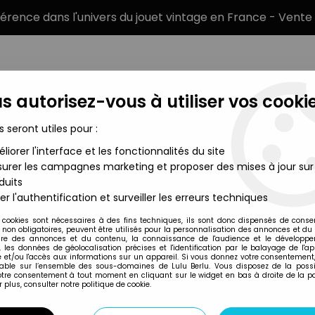
éférence dans l'univers du jouet vintage en France - Vente 
s autorisez-vous à utiliser vos cookie
s seront utiles pour :
liorer l'interface et les fonctionnalités du site
MARQUES
TYPE DE PRODUIT
PRÉCOMM
urer les campagnes marketing et proposer des mises à jour sur
duits
ion Murale 3D - Isidore Plongeur
er l'authentification et surveiller les erreurs techniques
Mirete
 cookies sont nécessaires à des fins techniques, ils sont donc dispensés de cons
, non obligatoires, peuvent être utilisés pour la personnalisation des annonces et du
LES ENTRECHATS -
re des annonces et du contenu, la connaissance de l'audience et le développ
, les données de géolocalisation précises et l'identification par le balayage de l'app
ISIDORE PLONGEU
 et/ou l'accès aux informations sur un appareil. Si vous donnez votre consentement,
lable sur l’ensemble des sous-domaines de Lulu Berlu. Vous disposez de la possib
votre consentement à tout moment en cliquant sur le widget en bas à droite de la p
 plus, consulter notre politique de cookie.
Réf. :
REF22480