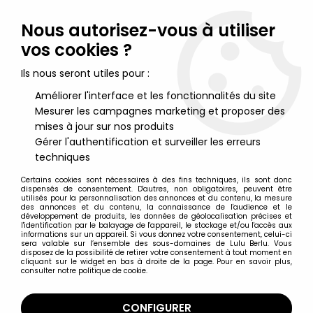
Lulu Berlu, la référence dans l'univers du jouet vintage en
France - Vente à l'international
Nous autorisez-vous à utiliser
vos cookies ?
0
Ils nous seront utiles pour :
Améliorer l'interface et les fonctionnalités du site
Mesurer les campagnes marketing et proposer des
Accueil
>
Fous du Volant (Les)
>
Fous du Volant Véhicules
>
Les
Fous du Volant - Gashapon - L\'Auto-aéro-fuso-planeur du
mises à jour sur nos produits
Professeur Maboulette
Gérer l'authentification et surveiller les erreurs
techniques
Certains cookies sont nécessaires à des fins techniques, ils sont donc
dispensés de consentement. D'autres, non obligatoires, peuvent être
utilisés pour la personnalisation des annonces et du contenu, la mesure
des annonces et du contenu, la connaissance de l'audience et le
développement de produits, les données de géolocalisation précises et
l'identification par le balayage de l'appareil, le stockage et/ou l'accès aux
informations sur un appareil. Si vous donnez votre consentement, celui-ci
sera valable sur l’ensemble des sous-domaines de Lulu Berlu. Vous
disposez de la possibilité de retirer votre consentement à tout moment en
cliquant sur le widget en bas à droite de la page. Pour en savoir plus,
consulter notre politique de cookie.
CONFIGURER