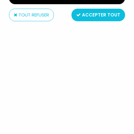
TOUT REFUSER
ACCEPTER TOUT
Bandai
LES FOUS DU VOLANT - GASHAPON
- L'AUTO-AÉRO-FUSO-PLANEUR DU
PROFESSEUR MABOULETTE
Réf. :
REF3124
Neuf