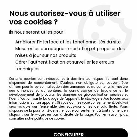
Lulu Berlu, la référence dans l'univers du jouet vintage en
France - Vente à l'international
Nous autorisez-vous à utiliser
vos cookies ?
0
Ils nous seront utiles pour :
Améliorer l'interface et les fonctionnalités du site
Mesurer les campagnes marketing et proposer des
Accueil
>
Maitres de l'Univers (Séries Modernes 2008 et +)
>
Figurines MOTU Mega Construx
>
Les Maitres de l'Univers 2026
mises à jour sur nos produits
Movie - Mattel Brick Shop - Clash at Snake Mountain
Gérer l'authentification et surveiller les erreurs
techniques
Certains cookies sont nécessaires à des fins techniques, ils sont donc
dispensés de consentement. D'autres, non obligatoires, peuvent être
utilisés pour la personnalisation des annonces et du contenu, la mesure
des annonces et du contenu, la connaissance de l'audience et le
développement de produits, les données de géolocalisation précises et
l'identification par le balayage de l'appareil, le stockage et/ou l'accès aux
informations sur un appareil. Si vous donnez votre consentement, celui-ci
sera valable sur l’ensemble des sous-domaines de Lulu Berlu. Vous
disposez de la possibilité de retirer votre consentement à tout moment en
cliquant sur le widget en bas à droite de la page. Pour en savoir plus,
consulter notre politique de cookie.
CONFIGURER