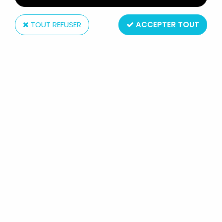
TOUT REFUSER
ACCEPTER TOUT
Mattel
LES MAITRES DE L'UNIVERS 2026
MOVIE - MATTEL BRICK SHOP -