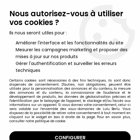
Lulu Berlu, la référence dans l'univers du jouet vintage en
France - Vente à l'international
Nous autorisez-vous à utiliser
vos cookies ?
0
Ils nous seront utiles pour :
Améliorer l'interface et les fonctionnalités du site
Mesurer les campagnes marketing et proposer des
Accueil
>
Maitres de l'Univers (Séries Modernes 2008 et +)
>
Figurines MOTU Re-Action 10cm
>
Les Maitres de l'Univers -
mises à jour sur nos produits
Figurine 10cm Super7 - Tri-Klops
Gérer l'authentification et surveiller les erreurs
techniques
Certains cookies sont nécessaires à des fins techniques, ils sont donc
dispensés de consentement. D'autres, non obligatoires, peuvent être
utilisés pour la personnalisation des annonces et du contenu, la mesure
des annonces et du contenu, la connaissance de l'audience et le
développement de produits, les données de géolocalisation précises et
l'identification par le balayage de l'appareil, le stockage et/ou l'accès aux
informations sur un appareil. Si vous donnez votre consentement, celui-ci
sera valable sur l’ensemble des sous-domaines de Lulu Berlu. Vous
disposez de la possibilité de retirer votre consentement à tout moment en
cliquant sur le widget en bas à droite de la page. Pour en savoir plus,
consulter notre politique de cookie.
CONFIGURER