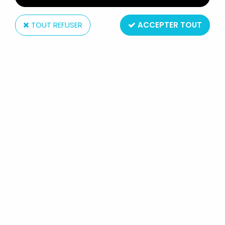
TOUT REFUSER
ACCEPTER TOUT
Super7
LES MAITRES DE L'UNIVERS -
FIGURINE 10CM SUPER7 - TRI-KLOPS