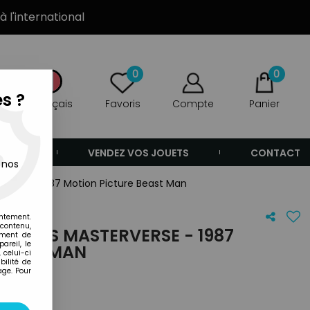
à l'international
0
0
s ?
Français
Favoris
Compte
Panier
ANDE
VENDEZ VOS JOUETS
CONTACT
 nos
erverse - 1987 Motion Picture Beast Man
entement.
 contenu,
UNIVERS MASTERVERSE - 1987
ement de
areil, le
BEAST MAN
 celui-ci
ilité de
age. Pour