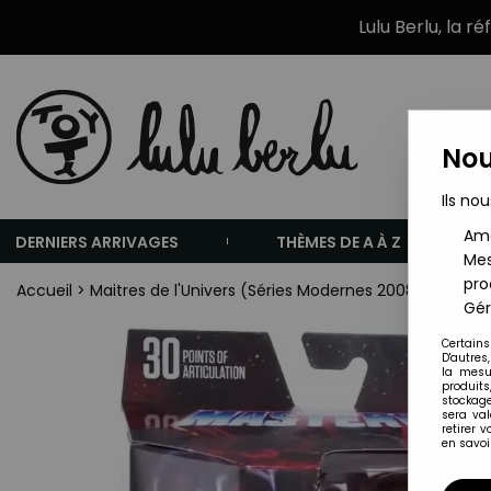
Lulu Berlu, la r
Nou
Ils nou
Amé
DERNIERS ARRIVAGES
THÈMES DE A À Z
Mes
pro
Accueil
>
Maitres de l'Univers (Séries Modernes 2008 et +)
>
F
Gér
Certains
D'autres
la mesu
produits
stockage
sera va
retirer 
en savoir