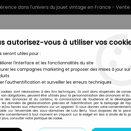
éférence dans l'univers du jouet vintage en France - Vente 
s autorisez-vous à utiliser vos cookie
s seront utiles pour :
liorer l'interface et les fonctionnalités du site
MARQUES
TYPE DE PRODUIT
PRÉCOMM
urer les campagnes marketing et proposer des mises à jour sur
duits
igurines MOTU Masterverse 17cm
>
Les Maitres de l'Univers Mast
er l'authentification et surveiller les erreurs techniques
Mattel
 cookies sont nécessaires à des fins techniques, ils sont donc dispensés de cons
, non obligatoires, peuvent être utilisés pour la personnalisation des annonces et du
LES MAITRES DE L'
re des annonces et du contenu, la connaissance de l'audience et le développ
, les données de géolocalisation précises et l'identification par le balayage de l'app
MOTION PICTURE 
 et/ou l'accès aux informations sur un appareil. Si vous donnez votre consentement,
lable sur l’ensemble des sous-domaines de Lulu Berlu. Vous disposez de la possib
votre consentement à tout moment en cliquant sur le widget en bas à droite de la p
 plus, consulter notre politique de cookie.
Réf. :
AR0039273