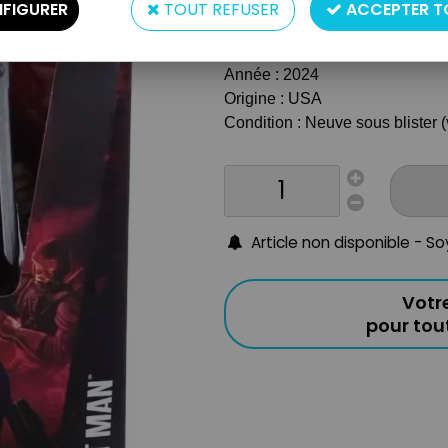
Type : Figurine articulée
FIGURER
TOUT REFUSER
ACCEPTER T
Matière : Plastique
Taille : App. 17cm
Année : 2024
Origine : USA
Condition : Neuve sous blister (
Article non disponible - S
Votr
pour to