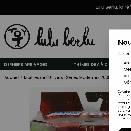
Lulu Berlu, la r
Nou
Ils nou
Amé
DERNIERS ARRIVAGES
THÈMES DE A À Z
Mes
pro
Accueil
>
Maitres de l'Univers (Séries Modernes 2008 et +)
>
F
Gér
Certains
D'autres
la mesu
produits
stockage
sera va
retirer 
en savoir