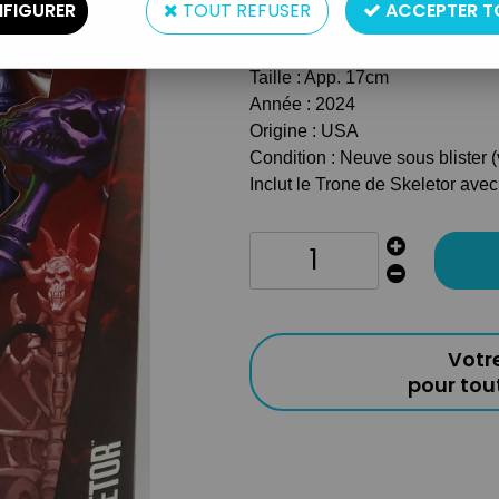
FIGURER
TOUT REFUSER
ACCEPTER T
Type : Figurine articulée
Matière : Plastique
Taille : App. 17cm
Année : 2024
Origine : USA
Condition : Neuve sous blister 
Inclut le Trone de Skeletor ave
Votr
pour to