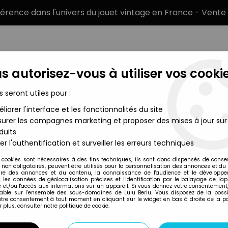
éférence dans l'univers du jouet vintage en France - Vente 
s autorisez-vous à utiliser vos cookie
s seront utiles pour :
liorer l'interface et les fonctionnalités du site
MARQUES
TYPE DE PRODUIT
PRÉCOMM
urer les campagnes marketing et proposer des mises à jour sur
duits
igurines MOTU Masterverse 17cm
>
Les Maitres de l'Univers Mast
er l'authentification et surveiller les erreurs techniques
Mattel
 cookies sont nécessaires à des fins techniques, ils sont donc dispensés de cons
, non obligatoires, peuvent être utilisés pour la personnalisation des annonces et du
LES MAITRES DE L
re des annonces et du contenu, la connaissance de l'audience et le développ
, les données de géolocalisation précises et l'identification par le balayage de l'app
ETERNIA SKELETO
 et/ou l'accès aux informations sur un appareil. Si vous donnez votre consentement,
lable sur l’ensemble des sous-domaines de Lulu Berlu. Vous disposez de la possib
119
,
99
€
TTC
votre consentement à tout moment en cliquant sur le widget en bas à droite de la p
 plus, consulter notre politique de cookie.
Réf. :
AR0039555