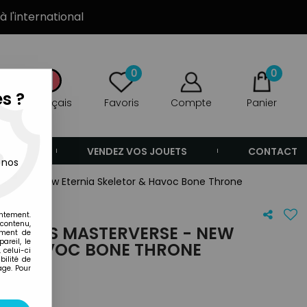
à l'international
0
0
s ?
Français
Favoris
Compte
Panier
ANDE
VENDEZ VOS JOUETS
CONTACT
 nos
erverse - New Eternia Skeletor & Havoc Bone Throne
entement.
 contenu,
'UNIVERS MASTERVERSE - NEW
ement de
areil, le
R & HAVOC BONE THRONE
 celui-ci
ilité de
age. Pour