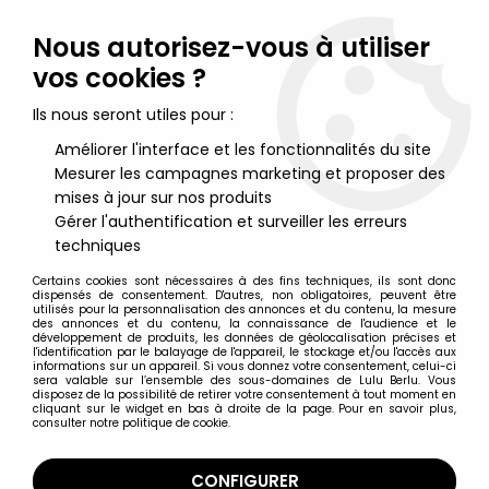
Lulu Berlu, la référence dans l'univers du jouet vintage en
France - Vente à l'international
Nous autorisez-vous à utiliser
vos cookies ?
0
Ils nous seront utiles pour :
Améliorer l'interface et les fonctionnalités du site
Mesurer les campagnes marketing et proposer des
Accueil
>
Maitres de l'Univers (Séries Modernes 2008 et +)
>
Figurines MOTU Origins 14cm
>
Les Maitres de l'Univers Origins -
mises à jour sur nos produits
Stonedar (Version USA)
Gérer l'authentification et surveiller les erreurs
techniques
Certains cookies sont nécessaires à des fins techniques, ils sont donc
dispensés de consentement. D'autres, non obligatoires, peuvent être
utilisés pour la personnalisation des annonces et du contenu, la mesure
des annonces et du contenu, la connaissance de l'audience et le
développement de produits, les données de géolocalisation précises et
l'identification par le balayage de l'appareil, le stockage et/ou l'accès aux
informations sur un appareil. Si vous donnez votre consentement, celui-ci
sera valable sur l’ensemble des sous-domaines de Lulu Berlu. Vous
disposez de la possibilité de retirer votre consentement à tout moment en
cliquant sur le widget en bas à droite de la page. Pour en savoir plus,
consulter notre politique de cookie.
CONFIGURER