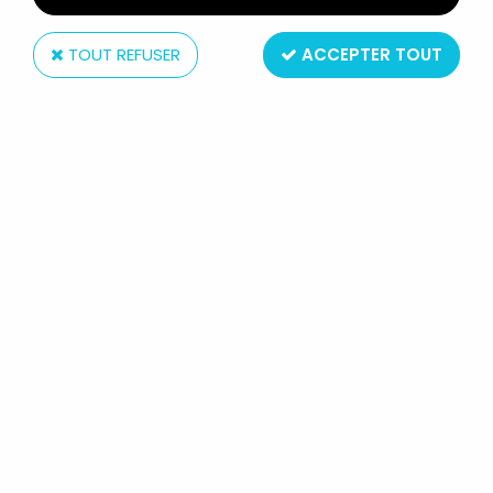
TOUT REFUSER
ACCEPTER TOUT
Mattel
LES MAITRES DE L'UNIVERS ORIGINS
- STONEDAR (VERSION USA)