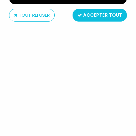
TOUT REFUSER
ACCEPTER TOUT
Mattel
LES MAITRES DE L'UNIVERS ORIGINS
- STRATOS (VERSION EUROPE)