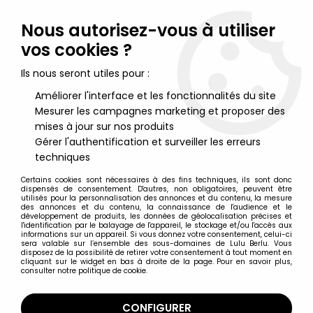
Lulu Berlu, la référence dans l'univers du jouet vintage en
France - Vente à l'international
Nous autorisez-vous à utiliser
vos cookies ?
0
Ils nous seront utiles pour :
Améliorer l'interface et les fonctionnalités du site
Mesurer les campagnes marketing et proposer des
Accueil
>
Maitres de l'Univers (Séries Modernes 2008 et +)
>
Figurines MOTU Origins 14cm
>
Les Maitres de l'Univers Origins -
mises à jour sur nos produits
Stratos (Version Europe)
Gérer l'authentification et surveiller les erreurs
techniques
Certains cookies sont nécessaires à des fins techniques, ils sont donc
dispensés de consentement. D'autres, non obligatoires, peuvent être
utilisés pour la personnalisation des annonces et du contenu, la mesure
des annonces et du contenu, la connaissance de l'audience et le
développement de produits, les données de géolocalisation précises et
l'identification par le balayage de l'appareil, le stockage et/ou l'accès aux
informations sur un appareil. Si vous donnez votre consentement, celui-ci
sera valable sur l’ensemble des sous-domaines de Lulu Berlu. Vous
disposez de la possibilité de retirer votre consentement à tout moment en
cliquant sur le widget en bas à droite de la page. Pour en savoir plus,
consulter notre politique de cookie.
CONFIGURER