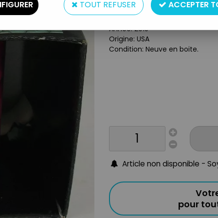
FIGURER
TOUT REFUSER
ACCEPTER T
Taille: 10 cm
Matière: Céramique
Année: 2015
Origine: USA
Condition: Neuve en boite
.
Article non disponible - S
Votr
pour to