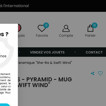
à l'international
0
0
s ?
Français
Favoris
Compte
Panier
ANDE
VENDEZ VOS JOUETS
CONTACT
 nos
ramid - Mug Ceramique "She-Ra & Swift Wind"
entement.
 contenu,
'UNIVERS - PYRAMID - MUG
ement de
RA & SWIFT WIND"
areil, le
 celui-ci
ilité de
age. Pour