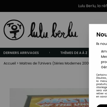
Lulu Berlu, la r
Nou
Ils nou
Amé
DERNIERS ARRIVAGES
THÈMES DE A À Z
Mes
pro
Accueil
>
Maitres de l'Univers (Séries Modernes 2008 et +)
>
F
Gér
Certains
D'autres
la mesu
produits
stockage
sera va
retirer 
en savoir