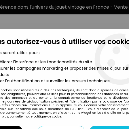
éférence dans l'univers du jouet vintage en France - Vente 
s autorisez-vous à utiliser vos cookie
s seront utiles pour :
liorer l'interface et les fonctionnalités du site
MARQUES
TYPE DE PRODUIT
PRÉCOMM
urer les campagnes marketing et proposer des mises à jour sur
duits
igurines et produits MOTU divers
>
Les Maitres de l'Univers - Py
er l'authentification et surveiller les erreurs techniques
 cookies sont nécessaires à des fins techniques, ils sont donc dispensés de cons
, non obligatoires, peuvent être utilisés pour la personnalisation des annonces et du
LES MAITRES DE L
re des annonces et du contenu, la connaissance de l'audience et le développ
CERAMIQUE "SHE-
, les données de géolocalisation précises et l'identification par le balayage de l'app
 et/ou l'accès aux informations sur un appareil. Si vous donnez votre consentement,
lable sur l’ensemble des sous-domaines de Lulu Berlu. Vous disposez de la possib
votre consentement à tout moment en cliquant sur le widget en bas à droite de la p
 plus, consulter notre politique de cookie.
Réf. :
AR0003758
Type: mug / tasse