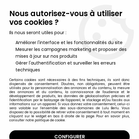
Lulu Berlu, la référence dans l'univers du jouet vintage en
France - Vente à l'international
Nous autorisez-vous à utiliser
vos cookies ?
0
Ils nous seront utiles pour :
Améliorer l'interface et les fonctionnalités du site
Mesurer les campagnes marketing et proposer des
Accueil
>
Maitres de l'Univers (Séries Modernes 2008 et +)
>
Figurines MOTU Turtles of Grayskull
>
Les Maitres de l'Univers :
mises à jour sur nos produits
Turtles of Grayskull - Sla'ker
Gérer l'authentification et surveiller les erreurs
techniques
Certains cookies sont nécessaires à des fins techniques, ils sont donc
dispensés de consentement. D'autres, non obligatoires, peuvent être
utilisés pour la personnalisation des annonces et du contenu, la mesure
des annonces et du contenu, la connaissance de l'audience et le
développement de produits, les données de géolocalisation précises et
l'identification par le balayage de l'appareil, le stockage et/ou l'accès aux
informations sur un appareil. Si vous donnez votre consentement, celui-ci
sera valable sur l’ensemble des sous-domaines de Lulu Berlu. Vous
disposez de la possibilité de retirer votre consentement à tout moment en
cliquant sur le widget en bas à droite de la page. Pour en savoir plus,
consulter notre politique de cookie.
CONFIGURER