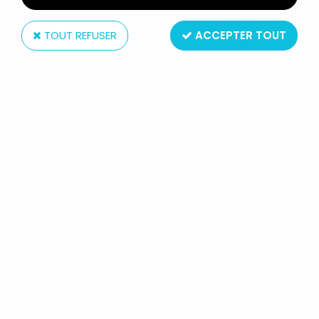
TOUT REFUSER
ACCEPTER TOUT
Mattel
LES MAITRES DE L'UNIVERS : TURTLES
OF GRAYSKULL - SLA'KER