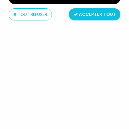
TOUT REFUSER
ACCEPTER TOUT
Casterman
LES MONDES ENGLOUTIS - EDITIONS
DE LA PAGE BLANCHE - ALBUM N°1