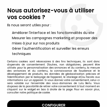
Lulu Berlu, la référence dans l'univers du jouet vintage en
France - Vente à l'international
Nous autorisez-vous à utiliser
vos cookies ?
0
Ils nous seront utiles pour :
Améliorer l'interface et les fonctionnalités du site
Mesurer les campagnes marketing et proposer des
Accueil
>
Mondes Engloutis (Les)
>
Les Mondes Engloutis -
Editions de la Page Blanche - Album n°1
mises à jour sur nos produits
Gérer l'authentification et surveiller les erreurs
techniques
Certains cookies sont nécessaires à des fins techniques, ils sont donc
dispensés de consentement. D'autres, non obligatoires, peuvent être
utilisés pour la personnalisation des annonces et du contenu, la mesure
des annonces et du contenu, la connaissance de l'audience et le
développement de produits, les données de géolocalisation précises et
l'identification par le balayage de l'appareil, le stockage et/ou l'accès aux
informations sur un appareil. Si vous donnez votre consentement, celui-ci
sera valable sur l’ensemble des sous-domaines de Lulu Berlu. Vous
disposez de la possibilité de retirer votre consentement à tout moment en
cliquant sur le widget en bas à droite de la page. Pour en savoir plus,
consulter notre politique de cookie.
CONFIGURER