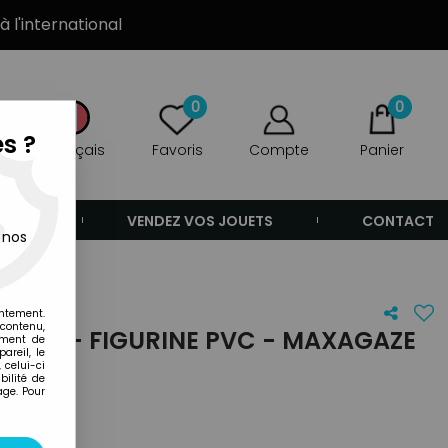
à l'international
0
0
s ?
Français
Favoris
Compte
Panier
ANDE
VENDEZ VOS JOUETS
CONTACT
 nos
entement.
 contenu,
UTIS - FIGURINE PVC - MAXAGAZE
ement de
areil, le
 celui-ci
ilité de
age. Pour