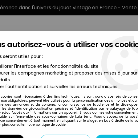
éférence dans l'univers du jouet vintage en France - Vente 
s autorisez-vous à utiliser vos cookie
s seront utiles pour :
liorer l'interface et les fonctionnalités du site
MARQUES
TYPE DE PRODUIT
PRÉCOMM
urer les campagnes marketing et proposer des mises à jour sur
duits
gurine PVC - Maxagaze
er l'authentification et surveiller les erreurs techniques
Ceji
 cookies sont nécessaires à des fins techniques, ils sont donc dispensés de cons
, non obligatoires, peuvent être utilisés pour la personnalisation des annonces et du
LES MONDES ENGLO
re des annonces et du contenu, la connaissance de l'audience et le développ
, les données de géolocalisation précises et l'identification par le balayage de l'app
 et/ou l'accès aux informations sur un appareil. Si vous donnez votre consentement,
lable sur l’ensemble des sous-domaines de Lulu Berlu. Vous disposez de la possib
votre consentement à tout moment en cliquant sur le widget en bas à droite de la p
Réf. :
AR0019689
 plus, consulter notre politique de cookie.
Type : figurine PVC
Matière : Plastique PVC