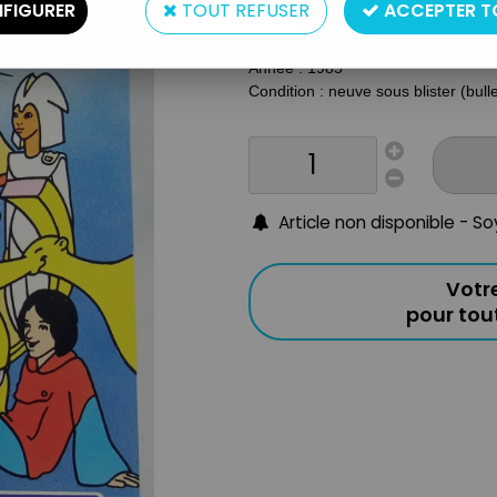
FIGURER
TOUT REFUSER
ACCEPTER T
Taille : environ 5cm
Origine : France
Année : 1985
Condition : neuve sous blister (bull
Article non disponible - S
Votr
pour to