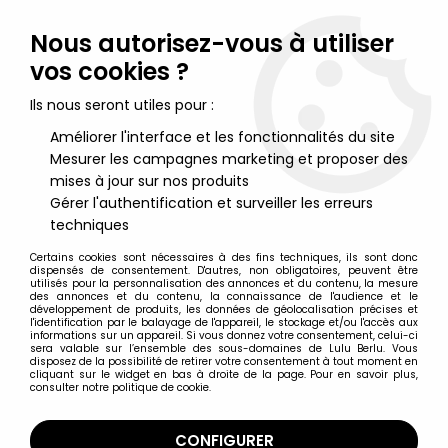
Lulu Berlu, la référence dans l'univers du jouet vintage en
France - Vente à l'international
Nous autorisez-vous à utiliser
vos cookies ?
0
Ils nous seront utiles pour :
Améliorer l'interface et les fonctionnalités du site
Mesurer les campagnes marketing et proposer des
Accueil
>
Mondes Engloutis (Les)
>
Les Mondes Engloutis -
Vehicule - Le Train Pirate
mises à jour sur nos produits
Gérer l'authentification et surveiller les erreurs
techniques
Certains cookies sont nécessaires à des fins techniques, ils sont donc
dispensés de consentement. D'autres, non obligatoires, peuvent être
utilisés pour la personnalisation des annonces et du contenu, la mesure
des annonces et du contenu, la connaissance de l'audience et le
développement de produits, les données de géolocalisation précises et
l'identification par le balayage de l'appareil, le stockage et/ou l'accès aux
informations sur un appareil. Si vous donnez votre consentement, celui-ci
sera valable sur l’ensemble des sous-domaines de Lulu Berlu. Vous
disposez de la possibilité de retirer votre consentement à tout moment en
cliquant sur le widget en bas à droite de la page. Pour en savoir plus,
consulter notre politique de cookie.
CONFIGURER