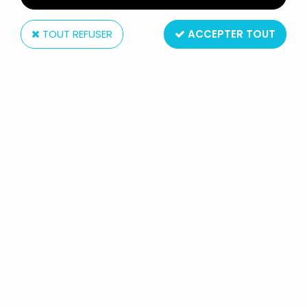
TOUT REFUSER
ACCEPTER TOUT
Ideal
LES PATOUFS CABBAGE PATCH KIDS
- POUPÉE 35CM (MODÈLE B) - IDEAL
FRANCE