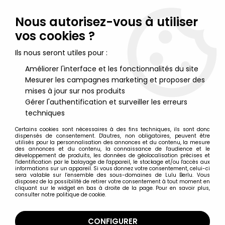
Lulu Berlu, la référence dans l'univers du jouet vintage en
France - Vente à l'international
Nous autorisez-vous à utiliser
vos cookies ?
0
Ils nous seront utiles pour :
Améliorer l'interface et les fonctionnalités du site
Mesurer les campagnes marketing et proposer des
Accueil
>
Patoufs (Les)
>
Les Patoufs Cabbage Patch Kids -
Poupée 35cm (modèle B) - Ideal France
mises à jour sur nos produits
Gérer l'authentification et surveiller les erreurs
techniques
Certains cookies sont nécessaires à des fins techniques, ils sont donc
dispensés de consentement. D'autres, non obligatoires, peuvent être
utilisés pour la personnalisation des annonces et du contenu, la mesure
des annonces et du contenu, la connaissance de l'audience et le
développement de produits, les données de géolocalisation précises et
l'identification par le balayage de l'appareil, le stockage et/ou l'accès aux
informations sur un appareil. Si vous donnez votre consentement, celui-ci
sera valable sur l’ensemble des sous-domaines de Lulu Berlu. Vous
disposez de la possibilité de retirer votre consentement à tout moment en
cliquant sur le widget en bas à droite de la page. Pour en savoir plus,
consulter notre politique de cookie.
CONFIGURER