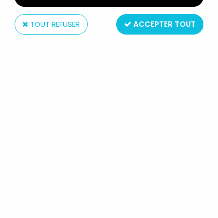
TOUT REFUSER
ACCEPTER TOUT
Média Int.
LES SCHTROUMPFS - CLIP /
PELUCHE À PINCE - SCHTROUMPF
#1 (NEUF SOUS BLISTER)
19
,
99
€
TTC
Réf. :
AR0002104