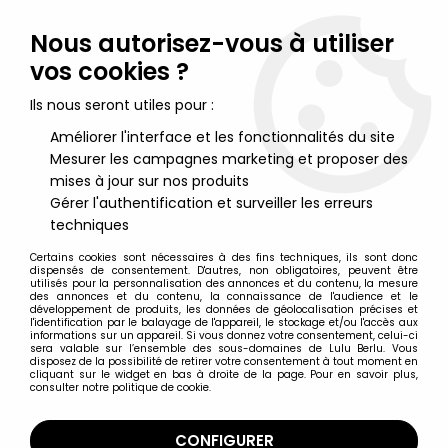
Lulu Berlu, la référence dans l'univers du jouet vintage en
France - Vente à l'international
Nous autorisez-vous à utiliser
vos cookies ?
0
Ils nous seront utiles pour :
Améliorer l'interface et les fonctionnalités du site
Mesurer les campagnes marketing et proposer des
Accueil
>
Schtroumpfs (Les)
>
Schtroumpfs Merchandising
>
Les
Schtroumpfs - Clip / Peluche à pince - Schtroumpf #1 (neuf sous
mises à jour sur nos produits
blister)
Gérer l'authentification et surveiller les erreurs
techniques
Certains cookies sont nécessaires à des fins techniques, ils sont donc
dispensés de consentement. D'autres, non obligatoires, peuvent être
utilisés pour la personnalisation des annonces et du contenu, la mesure
des annonces et du contenu, la connaissance de l'audience et le
développement de produits, les données de géolocalisation précises et
l'identification par le balayage de l'appareil, le stockage et/ou l'accès aux
informations sur un appareil. Si vous donnez votre consentement, celui-ci
sera valable sur l’ensemble des sous-domaines de Lulu Berlu. Vous
disposez de la possibilité de retirer votre consentement à tout moment en
cliquant sur le widget en bas à droite de la page. Pour en savoir plus,
consulter notre politique de cookie.
CONFIGURER