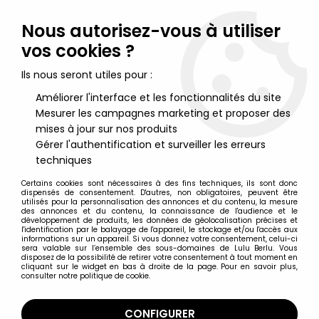
Lulu Berlu, la référence dans l'univers du jouet vintage en
France - Vente à l'international
Nous autorisez-vous à utiliser
vos cookies ?
0
Ils nous seront utiles pour :
Améliorer l'interface et les fonctionnalités du site
Mesurer les campagnes marketing et proposer des
Accueil
>
Schtroumpfs (Les)
>
Schtroumpfs (Figurines)
>
Les
Schtroumpfs - Hardee's - Schtroumpf avec bouée sur skate
mises à jour sur nos produits
jaune
Gérer l'authentification et surveiller les erreurs
techniques
Certains cookies sont nécessaires à des fins techniques, ils sont donc
dispensés de consentement. D'autres, non obligatoires, peuvent être
utilisés pour la personnalisation des annonces et du contenu, la mesure
des annonces et du contenu, la connaissance de l'audience et le
développement de produits, les données de géolocalisation précises et
l'identification par le balayage de l'appareil, le stockage et/ou l'accès aux
informations sur un appareil. Si vous donnez votre consentement, celui-ci
sera valable sur l’ensemble des sous-domaines de Lulu Berlu. Vous
disposez de la possibilité de retirer votre consentement à tout moment en
cliquant sur le widget en bas à droite de la page. Pour en savoir plus,
consulter notre politique de cookie.
CONFIGURER