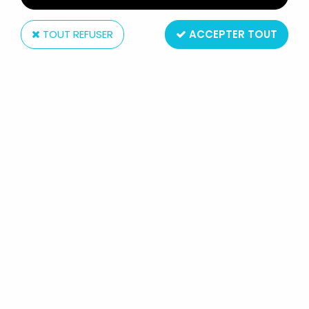
TOUT REFUSER
ACCEPTER TOUT
Applause
LES SCHTROUMPFS - HARDEE'S -
SCHTROUMPF AVEC BOUÉE SUR