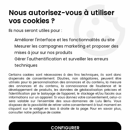
Lulu Berlu, la référence dans l'univers du jouet vintage en
France - Vente à l'international
Nous autorisez-vous à utiliser
vos cookies ?
0
Ils nous seront utiles pour :
Améliorer l'interface et les fonctionnalités du site
Mesurer les campagnes marketing et proposer des
Accueil
>
Schtroumpfs (Les)
>
Schtroumpfs (Figurines)
>
Les
Schtroumpfs - Schleich - 20003 Cosmoschtroumpf
mises à jour sur nos produits
Gérer l'authentification et surveiller les erreurs
techniques
Certains cookies sont nécessaires à des fins techniques, ils sont donc
dispensés de consentement. D'autres, non obligatoires, peuvent être
utilisés pour la personnalisation des annonces et du contenu, la mesure
des annonces et du contenu, la connaissance de l'audience et le
développement de produits, les données de géolocalisation précises et
l'identification par le balayage de l'appareil, le stockage et/ou l'accès aux
informations sur un appareil. Si vous donnez votre consentement, celui-ci
sera valable sur l’ensemble des sous-domaines de Lulu Berlu. Vous
disposez de la possibilité de retirer votre consentement à tout moment en
cliquant sur le widget en bas à droite de la page. Pour en savoir plus,
consulter notre politique de cookie.
CONFIGURER