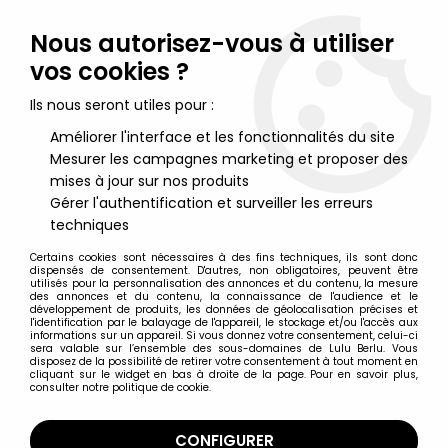
Lulu Berlu, la référence dans l'univers du jouet vintage en
France - Vente à l'international
Nous autorisez-vous à utiliser
vos cookies ?
0
Ils nous seront utiles pour :
Améliorer l'interface et les fonctionnalités du site
Mesurer les campagnes marketing et proposer des
Accueil
>
Schtroumpfs (Les)
>
Schtroumpfs (Figurines)
>
Les
Schtroumpfs - Schleich - 20013 Schtroumpf à la mandoline
mises à jour sur nos produits
(rouge) Made in Portugal
Gérer l'authentification et surveiller les erreurs
techniques
Certains cookies sont nécessaires à des fins techniques, ils sont donc
dispensés de consentement. D'autres, non obligatoires, peuvent être
utilisés pour la personnalisation des annonces et du contenu, la mesure
des annonces et du contenu, la connaissance de l'audience et le
développement de produits, les données de géolocalisation précises et
l'identification par le balayage de l'appareil, le stockage et/ou l'accès aux
informations sur un appareil. Si vous donnez votre consentement, celui-ci
sera valable sur l’ensemble des sous-domaines de Lulu Berlu. Vous
disposez de la possibilité de retirer votre consentement à tout moment en
cliquant sur le widget en bas à droite de la page. Pour en savoir plus,
consulter notre politique de cookie.
CONFIGURER