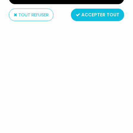
TOUT REFUSER
ACCEPTER TOUT
Schleich
LES SCHTROUMPFS - SCHLEICH -
20013 SCHTROUMPF À LA