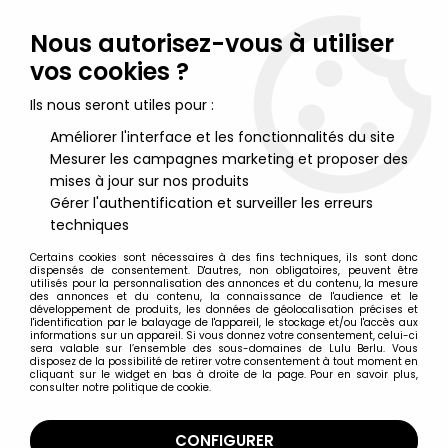
Lulu Berlu, la référence dans l'univers du jouet vintage en
France - Vente à l'international
Nous autorisez-vous à utiliser
vos cookies ?
0
Ils nous seront utiles pour :
Améliorer l'interface et les fonctionnalités du site
Mesurer les campagnes marketing et proposer des
Accueil
>
Schtroumpfs (Les)
>
Schtroumpfs (Figurines)
>
Les
Schtroumpfs - Schleich - 20074 Schtroumpfissime
mises à jour sur nos produits
Gérer l'authentification et surveiller les erreurs
techniques
Certains cookies sont nécessaires à des fins techniques, ils sont donc
dispensés de consentement. D'autres, non obligatoires, peuvent être
utilisés pour la personnalisation des annonces et du contenu, la mesure
des annonces et du contenu, la connaissance de l'audience et le
développement de produits, les données de géolocalisation précises et
l'identification par le balayage de l'appareil, le stockage et/ou l'accès aux
informations sur un appareil. Si vous donnez votre consentement, celui-ci
sera valable sur l’ensemble des sous-domaines de Lulu Berlu. Vous
disposez de la possibilité de retirer votre consentement à tout moment en
cliquant sur le widget en bas à droite de la page. Pour en savoir plus,
consulter notre politique de cookie.
CONFIGURER