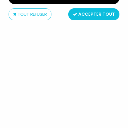
TOUT REFUSER
ACCEPTER TOUT
Schleich
LES SCHTROUMPFS - SCHLEICH -
20074 SCHTROUMPFISSIME