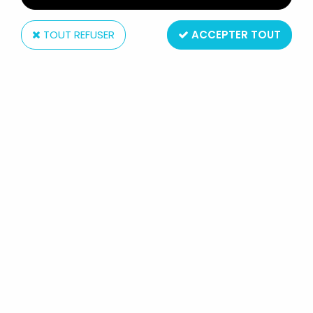
TOUT REFUSER
ACCEPTER TOUT
Schleich
LES SCHTROUMPFS - SCHLEICH -
20142 SCHTROUMPFETTE SIRÈNE