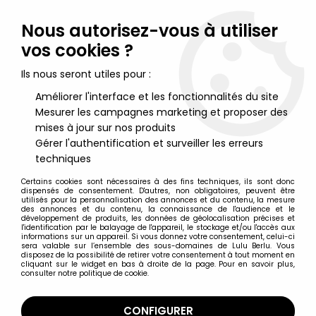
Lulu Berlu, la référence dans l'univers du jouet vintage en
France - Vente à l'international
Nous autorisez-vous à utiliser
vos cookies ?
0
Ils nous seront utiles pour :
Améliorer l'interface et les fonctionnalités du site
Mesurer les campagnes marketing et proposer des
Accueil
>
Schtroumpfs (Les)
>
Schtroumpfs (Figurines)
>
Les
Schtroumpfs - Schleich - 20142 Schtroumpfette Sirène
mises à jour sur nos produits
Gérer l'authentification et surveiller les erreurs
techniques
Certains cookies sont nécessaires à des fins techniques, ils sont donc
dispensés de consentement. D'autres, non obligatoires, peuvent être
utilisés pour la personnalisation des annonces et du contenu, la mesure
des annonces et du contenu, la connaissance de l'audience et le
développement de produits, les données de géolocalisation précises et
l'identification par le balayage de l'appareil, le stockage et/ou l'accès aux
informations sur un appareil. Si vous donnez votre consentement, celui-ci
sera valable sur l’ensemble des sous-domaines de Lulu Berlu. Vous
disposez de la possibilité de retirer votre consentement à tout moment en
cliquant sur le widget en bas à droite de la page. Pour en savoir plus,
consulter notre politique de cookie.
CONFIGURER